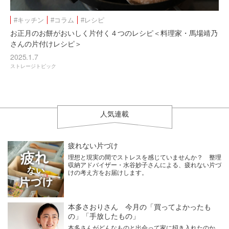
#キッチン
#コラム
#レシピ
お正月のお餅がおいしく片付く４つのレシピ＜料理家・馬場靖乃
さんの片付けレシピ＞
2025.1.7
ストレージトピック
人気連載
疲れない片づけ
理想と現実の間でストレスを感じていませんか？ 整理
収納アドバイザー・水谷妙子さんによる、疲れない片づ
けの考え方をお届けします。
本多さおりさん 今月の「買ってよかったも
の」「手放したもの」
本多さんがどんなものと出会って家に招き入れたのか、