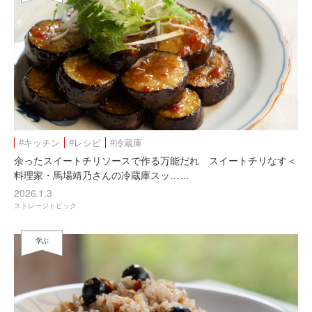
#キッチン
#レシピ
#冷蔵庫
余ったスイートチリソースで作る万能だれ スイートチリなす＜
料理家・馬場靖乃さんの冷蔵庫スッ……
2026.1.3
ストレージトピック
学ぶ