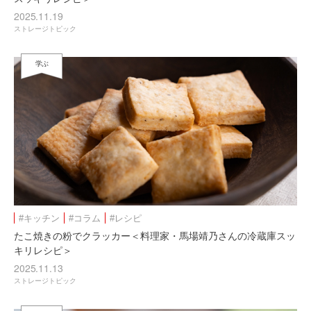
2025.11.19
ストレージトピック
学ぶ
#キッチン
#コラム
#レシピ
たこ焼きの粉でクラッカー＜料理家・馬場靖乃さんの冷蔵庫スッ
キリレシピ＞
2025.11.13
ストレージトピック