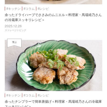
#キッチン
#コラム
#レシピ
余ったドライハーブでささみのムニエル＜料理家・馬場靖乃さん
の冷蔵庫スッキリレシピ＞
2025.12.26
ストレージトピック
学ぶ
#キッチン
#コラム
#レシピ
余ったナンプラーで簡単唐揚げ＜料理家・馬場靖乃さんの冷蔵庫
スッキリレシピ＞