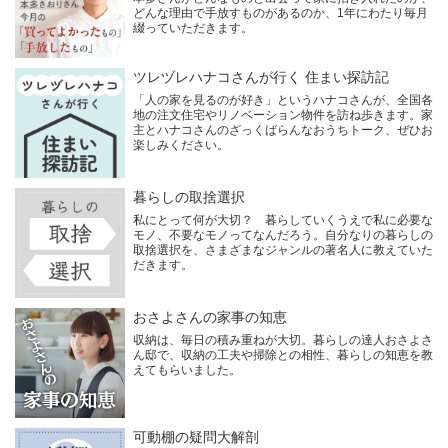
どんな理由で手放すものがあるのか、1年にわたり毎月
綴っていただきます。
ツレヅレハナコさんが行く 住まい探訪記
「人の家を見るのが好き」というハナコさんが、全国各
地の注文住宅やリノベーション物件を訪ね歩きます。家
主とハナコさんのざっくばらんなおうちトーク、ぜひお
楽しみください。
暮らしの取捨選択
私にとって何が大切？ 暮らしていくうえで私に必要な
モノ、不要なモノってなんだろう。自分なりの暮らしの
取捨選択を、さまざまなジャンルの著名人に教えていた
だきます。
おさよさんの家事の知恵
収納は、毎日の積み重ねが大切。暮らしの達人おさよさ
ん邸で、収納の工夫や掃除との相性、暮らしの知恵を教
えてもらいました。
可動棚の疑問大解剖