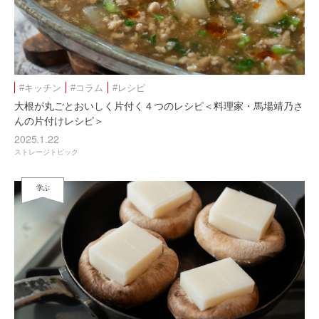
#キッチン
#コラム
#レシピ
大根が丸ごとおいしく片付く４つのレシピ＜料理家・馬場靖乃さ
んの片付けレシピ＞
2025.1.22
ストレージトピック
学ぶ