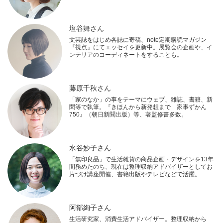
塩谷舞さん
文芸誌をはじめ各誌に寄稿、note定期購読マガジン
『視点』にてエッセイを更新中。展覧会の企画や、イ
ンテリアのコーディネートをすることも。
藤原千秋さん
「家のなか」の事をテーマにウェブ、雑誌、書籍、新
聞等で執筆。『きほんから新発想まで 家事ずかん
750』（朝日新聞出版）等、著監修書多数。
水谷妙子さん
「無印良品」で生活雑貨の商品企画・デザインを13年
間務めたのち、現在は整理収納アドバイザーとしてお
片づけ講座開催、書籍出版やテレビなどで活躍。
阿部絢子さん
生活研究家、消費生活アドバイザー。整理収納から