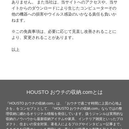
ありません。 また当社は、当サイトへのアクセスや、当サ
イトからのダウンロードにより生じたコンピューターその
他の機器への損害やウイルス感染のいかなる責任も負いか
ねます。
※この免責事項は、必要に応じて見直し改善されることに
より、変更されることがあります。
以上
HOUSTO おウチの収納.comとは
『HOUSTO おウチの収納.com』は、「おウチで過ごす時間に上質の心地よ
さを」をコンセプトとして、『HOUSTO おウチの収納.com』ならではの整
理収納に纏わるオリジナル情報を発信しています。扱うジャンルは実用的な
収納のノウハウから最新収納アイテムや家具、インテリア雑貨といったプロ
ダクト、住まいの安全対策、著名人によるブログやインタビュー記事まで。