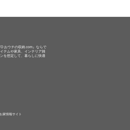
O おウチの収納.com』ならで
イテムや家具、インテリア雑
ンを想定して、暮らしに快適
のお家情報サイト