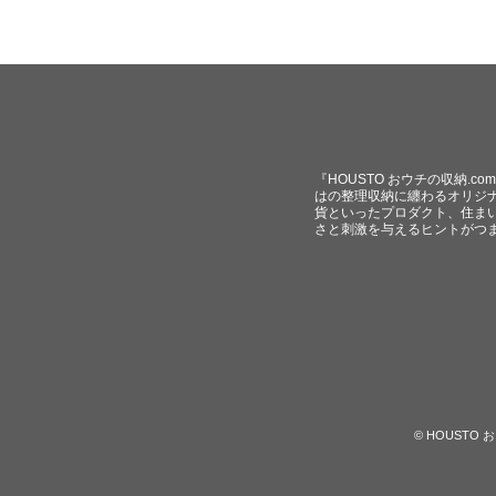
『HOUSTO おウチの収納.
はの整理収納に纏わるオリジ
貨といったプロダクト、住ま
さと刺激を与えるヒントがつ
© HOUST