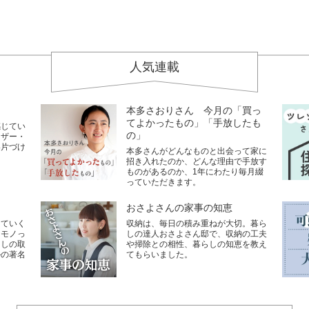
人気連載
本多さおりさん 今月の「買っ
てよかったもの」「手放したも
感じてい
の」
イザー・
い片づけ
本多さんがどんなものと出会って家に
招き入れたのか、どんな理由で手放す
ものがあるのか、1年にわたり毎月綴
っていただきます。
おさよさんの家事の知恵
していく
収納は、毎日の積み重ねが大切。暮ら
なモノっ
しの達人おさよさん邸で、収納の工夫
らしの取
や掃除との相性、暮らしの知恵を教え
ルの著名
てもらいました。