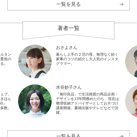
一覧を見る
著者一覧
おさよさん
サルタン
暮らし上手の２児の母。無理なく続く
し重視の
家事のコツの紹介し大人気のインスタ
いる。
グラマー。
水谷妙子さん
ウェブ、
「無印良品」で生活雑貨の商品企画・
『きほん
デザインを13年間務めたのち、現在は
0』
整理収納アドバイザーとしてお片づけ
書多数。
講座開催、書籍出版やテレビなどで活
躍。
一覧を見る