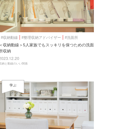
#収納動線
#整理収納アドバイザー
#洗面所
＜収納動線＞5人家族でもスッキリを保つための洗面
所収納
2023.12.20
収納と動線のいい関係
学ぶ