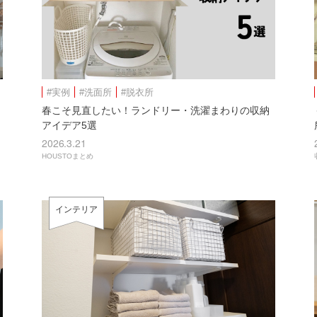
#実例
#洗面所
#脱衣所
春こそ見直したい！ランドリー・洗濯まわりの収納
アイデア5選
2026.3.21
HOUSTOまとめ
インテリア