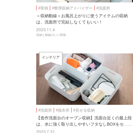
#実例
#整理収納アドバイザー
#洗面所
＜収納動線＞お風呂上がりに使うアイテムの収納
は、洗面所で完結しなくてもいい！
2023.11.4
収納と動線のいい関係
インテリア
#洗面所
#脱衣所
#見せる収納
【造作洗面台のオープン収納】洗面台近くの最上段
は、水に強く取り出しやすいフタなしBOXをセ……
2023.7.31