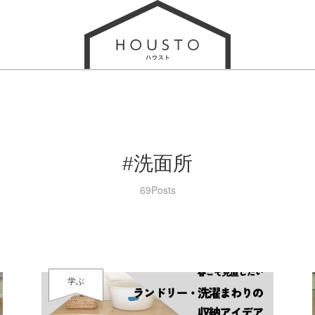
#洗面所
69Posts
学ぶ