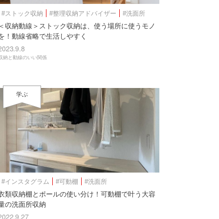
#ストック収納
#整理収納アドバイザー
#洗面所
＜収納動線＞ストック収納は、使う場所に使うモノ
を！動線省略で生活しやすく
2023.9.8
収納と動線のいい関係
学ぶ
#インスタグラム
#可動棚
#洗面所
衣類収納棚とポールの使い分け！可動棚で叶う大容
量の洗面所収納
2022.9.27