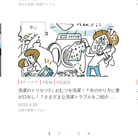
見せる収納と収納アイテム
学ぶ
#アイデア
#実例
#洗面所
洗濯のトリセツ2｜おむつを洗濯！？夫のやり方に妻
が口出し！？さまざまな洗濯トラブルをご紹介……
2022.4.20
夫婦の家事トリセツ
1
2
…
6
>