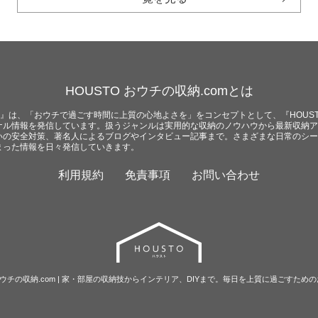
HOUSTO おウチの収納.comとは
com』は、「おウチで過ごす時間に上質の心地よさを」をコンセプトとして、『HOUST
ナル情報を発信しています。扱うジャンルは実用的な収納のノウハウから最新収納ア
いの安全対策、著名人によるブログやインタビュー記事まで。さまざまな日常のシー
まった情報を日々発信していきます。
利用規約
免責事項
お問い合わせ
O おウチの収納.com | 家・部屋の収納技からインテリア、DIYまで。毎日を上質に過ごすため