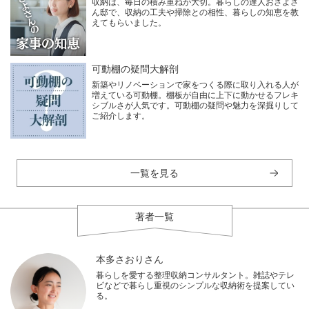
収納は、毎日の積み重ねが大切。暮らしの達人おさよさ
ん邸で、収納の工夫や掃除との相性、暮らしの知恵を教
えてもらいました。
可動棚の疑問大解剖
新築やリノベーションで家をつくる際に取り入れる人が
増えている可動棚。棚板が自由に上下に動かせるフレキ
シブルさが人気です。可動棚の疑問や魅力を深掘りして
ご紹介します。
一覧を見る
著者一覧
本多さおりさん
暮らしを愛する整理収納コンサルタント。雑誌やテレ
ビなどで暮らし重視のシンプルな収納術を提案してい
る。