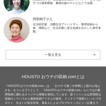
片づけ講座開催、書籍出版やテレビなどで活躍。
阿部絢子さん
生活研究家、消費生活アドバイザー。整理収納から
食、掃除など、生活全般に渡る知識を生かした著作多
数。
一覧を見る
HOUSTO おウチの収納.comとは
『HOUSTO おウチの収納.com』は、「おウチで過ごす時間に上質の心地よ
さを」をコンセプトとして、『HOUSTO おウチの収納.com』ならではの整
理収納に纏わるオリジナル情報を発信しています。扱うジャンルは実用的な
収納のノウハウから最新収納アイテムや家具、インテリア雑貨といったプロ
ダクト、住まいの安全対策、著名人によるブログやインタビュー記事まで。