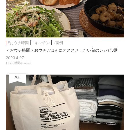
#おウチ時間
#キッチン
#実例
＜おウチ時間＞おウチごはんにオススメしたい旬のレシピ3選
2020.4.27
おウチ時間のススメ
学ぶ