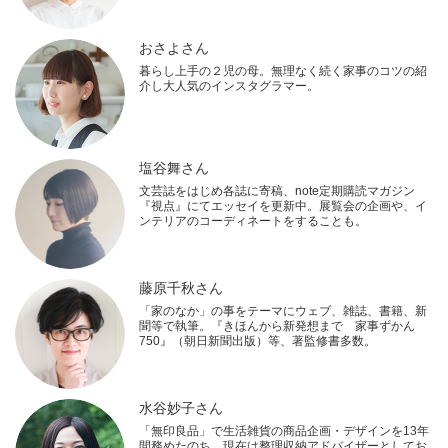
おさよさん
暮らし上手の２児の母。無理なく続く家事のコツの紹
介し大人気のインスタグラマー。
塩谷舞さん
文芸誌をはじめ各誌に寄稿、note定期購読マガジン
『視点』にてエッセイを更新中。展覧会の企画や、イ
ンテリアのコーディネートをすることも。
藤原千秋さん
「家のなか」の事をテーマにウェブ、雑誌、書籍、新
聞等で執筆。『きほんから新発想まで 家事ずかん
750』（朝日新聞出版）等、著監修書多数。
水谷妙子さん
「無印良品」で生活雑貨の商品企画・デザインを13年
間務めたのち、現在は整理収納アドバイザーとしてお