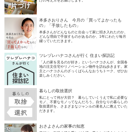
けの考え方をお届けします。
本多さおりさん 今月の「買ってよかったも
の」「手放したもの」
本多さんがどんなものと出会って家に招き入れたのか、
どんな理由で手放すものがあるのか、1年にわたり毎月
綴っていただきます。
ツレヅレハナコさんが行く 住まい探訪記
「人の家を見るのが好き」というハナコさんが、全国各
地の注文住宅やリノベーション物件を訪ね歩きます。家
主とハナコさんのざっくばらんなおうちトーク、ぜひお
楽しみください。
暮らしの取捨選択
私にとって何が大切？ 暮らしていくうえで私に必要な
モノ、不要なモノってなんだろう。自分なりの暮らしの
取捨選択を、さまざまなジャンルの著名人に教えていた
だきます。
おさよさんの家事の知恵