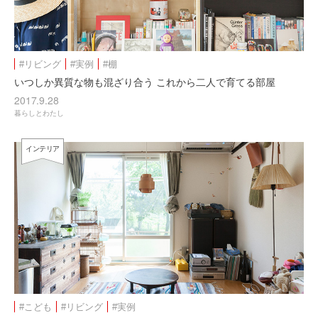
#リビング
#実例
#棚
いつしか異質な物も混ざり合う これから二人で育てる部屋
2017.9.28
暮らしとわたし
インテリア
#こども
#リビング
#実例