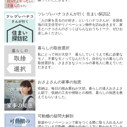
綴っていただきます。
ツレヅレハナコさんが行く 住まい探訪記
「人の家を見るのが好き」というハナコさんが、全国各
地の注文住宅やリノベーション物件を訪ね歩きます。家
主とハナコさんのざっくばらんなおうちトーク、ぜひお
楽しみください。
暮らしの取捨選択
私にとって何が大切？ 暮らしていくうえで私に必要な
モノ、不要なモノってなんだろう。自分なりの暮らしの
取捨選択を、さまざまなジャンルの著名人に教えていた
だきます。
おさよさんの家事の知恵
収納は、毎日の積み重ねが大切。暮らしの達人おさよさ
ん邸で、収納の工夫や掃除との相性、暮らしの知恵を教
えてもらいました。
可動棚の疑問大解剖
新築やリノベーションで家をつくる際に取り入れる人が
増えている可動棚。棚板が自由に上下に動かせるフレキ