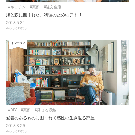
#キッチン
#実例
#注文住宅
海と森に囲まれた、料理のためのアトリエ
2018.5.31
暮らしとわたし
インテリア
#DIY
#実例
#見せる収納
愛着のあるものに囲まれて感性の生き返る部屋
2018.3.29
暮らしとわたし