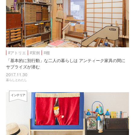
#アトリエ
#実例
#棚
「基本的に別行動」な二人の暮らしは アンティーク家具の間に
サプライズが潜む
2017.11.30
暮らしとわたし
インテリア