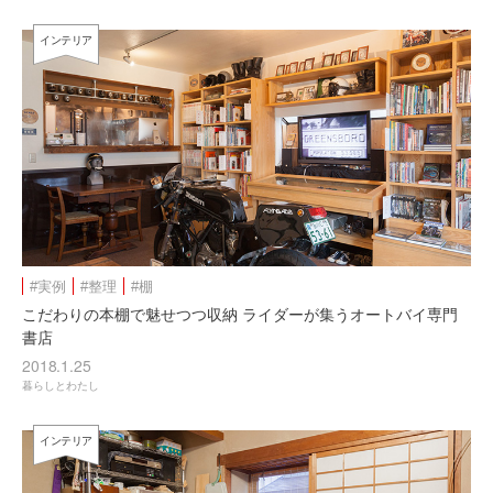
インテリア
#実例
#整理
#棚
こだわりの本棚で魅せつつ収納 ライダーが集うオートバイ専門
書店
2018.1.25
暮らしとわたし
インテリア