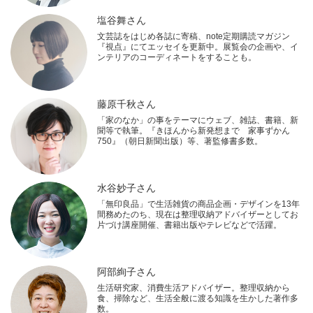
塩谷舞さん
文芸誌をはじめ各誌に寄稿、note定期購読マガジン
『視点』にてエッセイを更新中。展覧会の企画や、イ
ンテリアのコーディネートをすることも。
藤原千秋さん
「家のなか」の事をテーマにウェブ、雑誌、書籍、新
聞等で執筆。『きほんから新発想まで 家事ずかん
750』（朝日新聞出版）等、著監修書多数。
水谷妙子さん
「無印良品」で生活雑貨の商品企画・デザインを13年
間務めたのち、現在は整理収納アドバイザーとしてお
片づけ講座開催、書籍出版やテレビなどで活躍。
阿部絢子さん
生活研究家、消費生活アドバイザー。整理収納から
食、掃除など、生活全般に渡る知識を生かした著作多
数。