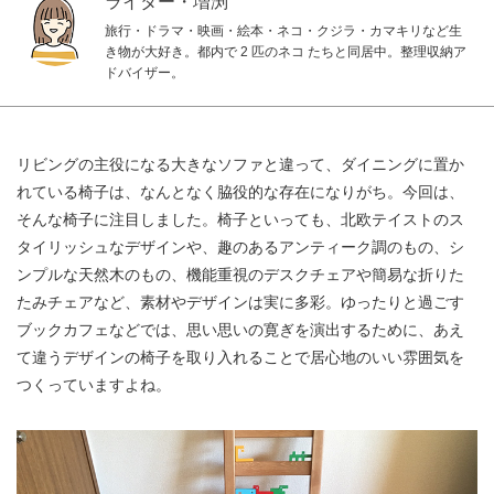
ライター・増渕
旅行・ドラマ・映画・絵本・ネコ・クジラ・カマキリなど生
き物が大好き。都内で 2 匹のネコ たちと同居中。整理収納ア
ドバイザー。
リビングの主役になる大きなソファと違って、ダイニングに置か
れている椅子は、なんとなく脇役的な存在になりがち。今回は、
そんな椅子に注目しました。椅子といっても、北欧テイストのス
タイリッシュなデザインや、趣のあるアンティーク調のもの、シ
ンプルな天然木のもの、機能重視のデスクチェアや簡易な折りた
たみチェアなど、素材やデザインは実に多彩。ゆったりと過ごす
ブックカフェなどでは、思い思いの寛ぎを演出するために、あえ
て違うデザインの椅子を取り入れることで居心地のいい雰囲気を
つくっていますよね。