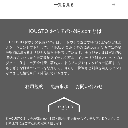
一覧を見る
HOUSTO おウチの収納.comとは
『HOUSTO おウチの収納.com』は、「おウチで過ごす時間に上質の心地よ
さを」をコンセプトとして、『HOUSTO おウチの収納.com』ならではの整
理収納に纏わるオリジナル情報を発信しています。扱うジャンルは実用的な
収納のノウハウから最新収納アイテムや家具、インテリア雑貨といったプロ
ダクト、住まいの安全対策、著名人によるブログやインタビュー記事まで。
さまざまな日常のシーンを想定して、暮らしに快適さと刺激を与えるヒント
がつまった情報を日々発信していきます。
利用規約
免責事項
お問い合わせ
© HOUSTO おウチの収納.com | 家・部屋の収納技からインテリア、DIYまで。毎
日を上質に過ごすためのお家情報サイト