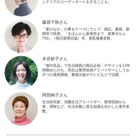
ンテリアのコーディネートをすることも。
藤原千秋さん
「家のなか」の事をテーマにウェブ、雑誌、書籍、新
聞等で執筆。『きほんから新発想まで 家事ずかん
750』（朝日新聞出版）等、著監修書多数。
水谷妙子さん
「無印良品」で生活雑貨の商品企画・デザインを13年
間務めたのち、現在は整理収納アドバイザーとしてお
片づけ講座開催、書籍出版やテレビなどで活躍。
阿部絢子さん
生活研究家、消費生活アドバイザー。整理収納から
食、掃除など、生活全般に渡る知識を生かした著作多
数。