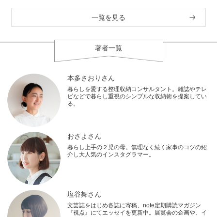
一覧を見る
著者一覧
本多さおりさん
暮らしを愛する整理収納コンサルタント。雑誌やテレ
ビなどで暮らし重視のシンプルな収納術を提案してい
る。
おさよさん
暮らし上手の２児の母。無理なく続く家事のコツの紹
介し大人気のインスタグラマー。
塩谷舞さん
文芸誌をはじめ各誌に寄稿、note定期購読マガジン
『視点』にてエッセイを更新中。展覧会の企画や、イ