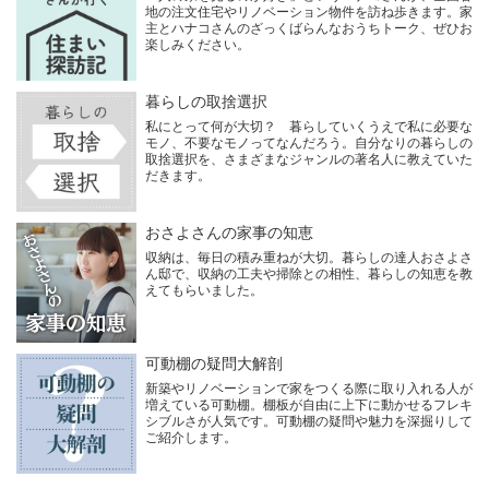
地の注文住宅やリノベーション物件を訪ね歩きます。家
主とハナコさんのざっくばらんなおうちトーク、ぜひお
楽しみください。
暮らしの取捨選択
私にとって何が大切？ 暮らしていくうえで私に必要な
モノ、不要なモノってなんだろう。自分なりの暮らしの
取捨選択を、さまざまなジャンルの著名人に教えていた
だきます。
おさよさんの家事の知恵
収納は、毎日の積み重ねが大切。暮らしの達人おさよさ
ん邸で、収納の工夫や掃除との相性、暮らしの知恵を教
えてもらいました。
可動棚の疑問大解剖
新築やリノベーションで家をつくる際に取り入れる人が
増えている可動棚。棚板が自由に上下に動かせるフレキ
シブルさが人気です。可動棚の疑問や魅力を深掘りして
ご紹介します。