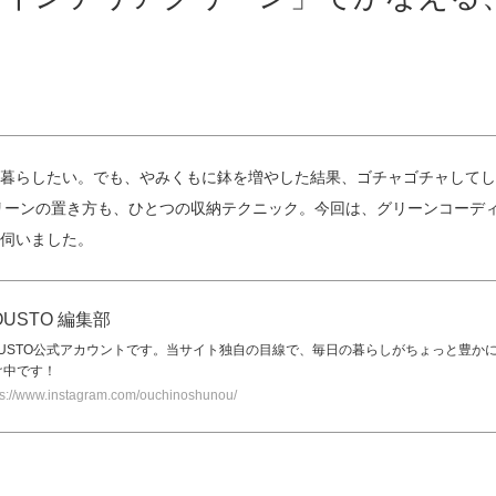
暮らしたい。でも、やみくもに鉢を増やした結果、ゴチャゴチャしてし
リーンの置き方も、ひとつの収納テクニック。今回は、グリーンコーデ
伺いました。
OUSTO 編集部
OUSTO公式アカウントです。当サイト独自の目線で、毎日の暮らしがちょっと豊か
け中です！
ps://www.instagram.com/ouchinoshunou/