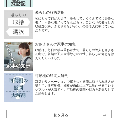
暮らしの取捨選択
私にとって何が大切？ 暮らしていくうえで私に必要な
モノ、不要なモノってなんだろう。自分なりの暮らしの
取捨選択を、さまざまなジャンルの著名人に教えていた
だきます。
おさよさんの家事の知恵
収納は、毎日の積み重ねが大切。暮らしの達人おさよさ
ん邸で、収納の工夫や掃除との相性、暮らしの知恵を教
えてもらいました。
可動棚の疑問大解剖
新築やリノベーションで家をつくる際に取り入れる人が
増えている可動棚。棚板が自由に上下に動かせるフレキ
シブルさが人気です。可動棚の疑問や魅力を深掘りして
ご紹介します。
一覧を見る