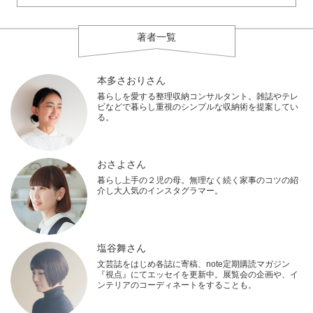
著者一覧
本多さおりさん
暮らしを愛する整理収納コンサルタント。雑誌やテレ
ビなどで暮らし重視のシンプルな収納術を提案してい
る。
おさよさん
暮らし上手の２児の母。無理なく続く家事のコツの紹
介し大人気のインスタグラマー。
塩谷舞さん
文芸誌をはじめ各誌に寄稿、note定期購読マガジン
『視点』にてエッセイを更新中。展覧会の企画や、イ
ンテリアのコーディネートをすることも。