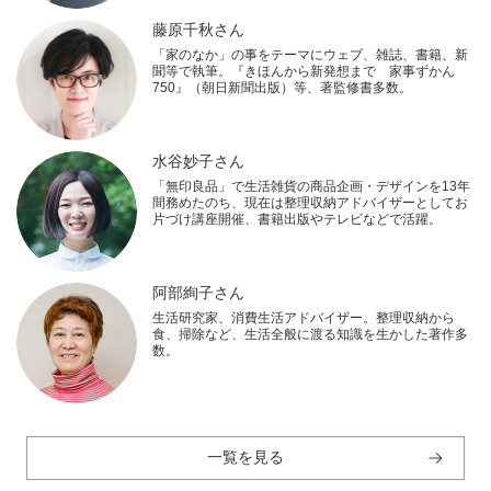
藤原千秋さん
「家のなか」の事をテーマにウェブ、雑誌、書籍、新
聞等で執筆。『きほんから新発想まで 家事ずかん
750』（朝日新聞出版）等、著監修書多数。
水谷妙子さん
「無印良品」で生活雑貨の商品企画・デザインを13年
間務めたのち、現在は整理収納アドバイザーとしてお
片づけ講座開催、書籍出版やテレビなどで活躍。
阿部絢子さん
生活研究家、消費生活アドバイザー。整理収納から
食、掃除など、生活全般に渡る知識を生かした著作多
数。
一覧を見る