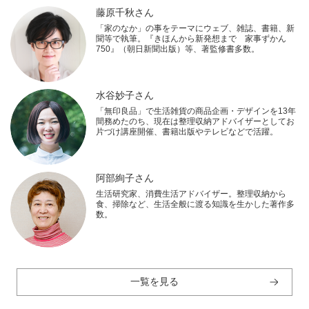
藤原千秋さん
「家のなか」の事をテーマにウェブ、雑誌、書籍、新
聞等で執筆。『きほんから新発想まで 家事ずかん
750』（朝日新聞出版）等、著監修書多数。
水谷妙子さん
「無印良品」で生活雑貨の商品企画・デザインを13年
間務めたのち、現在は整理収納アドバイザーとしてお
片づけ講座開催、書籍出版やテレビなどで活躍。
阿部絢子さん
生活研究家、消費生活アドバイザー。整理収納から
食、掃除など、生活全般に渡る知識を生かした著作多
数。
一覧を見る