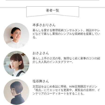
著者一覧
本多さおりさん
暮らしを愛する整理収納コンサルタント。雑誌やテレ
ビなどで暮らし重視のシンプルな収納術を提案してい
る。
おさよさん
暮らし上手の２児の母。無理なく続く家事のコツの紹
介し大人気のインスタグラマー。
塩谷舞さん
文芸誌をはじめ各誌に寄稿、note定期購読マガジン
『視点』にてエッセイを更新中。展覧会の企画や、イ
ンテリアのコーディネートをすることも。