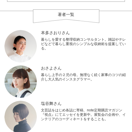
著者一覧
本多さおりさん
暮らしを愛する整理収納コンサルタント。雑誌やテレ
ビなどで暮らし重視のシンプルな収納術を提案してい
る。
おさよさん
暮らし上手の２児の母。無理なく続く家事のコツの紹
介し大人気のインスタグラマー。
塩谷舞さん
文芸誌をはじめ各誌に寄稿、note定期購読マガジン
『視点』にてエッセイを更新中。展覧会の企画や、イ
ンテリアのコーディネートをすることも。