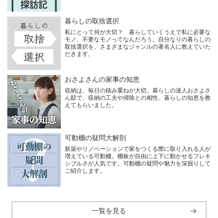
暮らしの取捨選択
私にとって何が大切？ 暮らしていくうえで私に必要な
モノ、不要なモノってなんだろう。自分なりの暮らしの
取捨選択を、さまざまなジャンルの著名人に教えていた
だきます。
おさよさんの家事の知恵
収納は、毎日の積み重ねが大切。暮らしの達人おさよさ
ん邸で、収納の工夫や掃除との相性、暮らしの知恵を教
えてもらいました。
可動棚の疑問大解剖
新築やリノベーションで家をつくる際に取り入れる人が
増えている可動棚。棚板が自由に上下に動かせるフレキ
シブルさが人気です。可動棚の疑問や魅力を深掘りして
ご紹介します。
一覧を見る