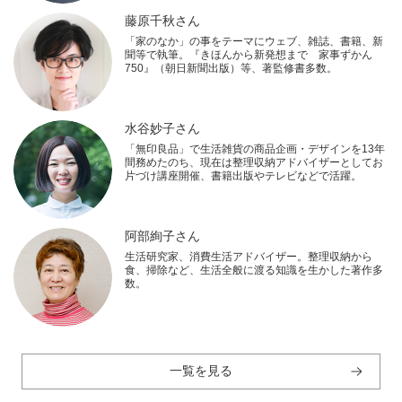
藤原千秋さん
「家のなか」の事をテーマにウェブ、雑誌、書籍、新
聞等で執筆。『きほんから新発想まで 家事ずかん
750』（朝日新聞出版）等、著監修書多数。
水谷妙子さん
「無印良品」で生活雑貨の商品企画・デザインを13年
間務めたのち、現在は整理収納アドバイザーとしてお
片づけ講座開催、書籍出版やテレビなどで活躍。
阿部絢子さん
生活研究家、消費生活アドバイザー。整理収納から
食、掃除など、生活全般に渡る知識を生かした著作多
数。
一覧を見る