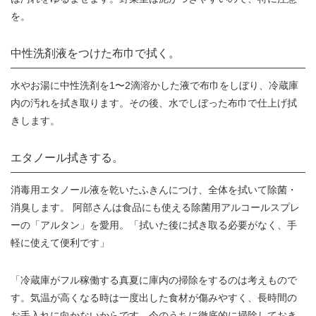
を。
中性洗剤液をつけた布巾で拭く。
水やお湯に中性洗剤を1〜2滴溶かした液で布巾をしぼり、冷蔵庫
内の汚れを拭き取ります。その後、水でしぼった布巾で仕上げ拭
きします。
エタノール拭きする。
消毒用エタノール液を乾いたふきんにつけ、全体を拭いて除菌・
消臭します。 阿部さんは食品にも使える除菌用アルコールスプレ
ーの「アルタン」を愛用。「拭いた後に拭き取る必要がなく、手
軽に使えて便利です」
「冷蔵庫がフル稼働する真夏に庫内の掃除をするのは考えもので
す。気温が高くなる時は一度出した食材が傷みやすく、長時間の
お手入れに向かないからです。今のうちに徹底的に掃除しておき