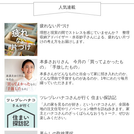
人気連載
疲れない片づけ
理想と現実の間でストレスを感じていませんか？ 整理
収納アドバイザー・水谷妙子さんによる、疲れない片づ
けの考え方をお届けします。
本多さおりさん 今月の「買ってよかったも
の」「手放したもの」
本多さんがどんなものと出会って家に招き入れたのか、
どんな理由で手放すものがあるのか、1年にわたり毎月
綴っていただきます。
ツレヅレハナコさんが行く 住まい探訪記
「人の家を見るのが好き」というハナコさんが、全国各
地の注文住宅やリノベーション物件を訪ね歩きます。家
主とハナコさんのざっくばらんなおうちトーク、ぜひお
楽しみください。
暮らしの取捨選択