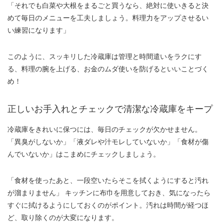
「それでも白菜や大根をまるごと買うなら、絶対に使いきると決
めて毎日のメニューを工夫しましょう。料理力をアップさせるい
い練習になります」
このように、スッキリした冷蔵庫は管理と時間遣いをラクにす
る、料理の腕を上げる、お金のムダ使いを防げるといいことづく
め！
正しいお手入れとチェックで清潔な冷蔵庫をキープ
冷蔵庫をきれいに保つには、毎日のチェックが欠かせません。
「異臭がしないか」「液ダレや汁モレしていないか」「食材が傷
んでいないか」はこまめにチェックしましょう。
「食材を使ったあと、一段空いたらそこを拭くようにすると汚れ
が溜まりません」 キッチンに布巾を用意しておき、気になったら
すぐに拭けるようにしておくのがポイント。汚れは時間が経つほ
ど、取り除くのが大変になります。