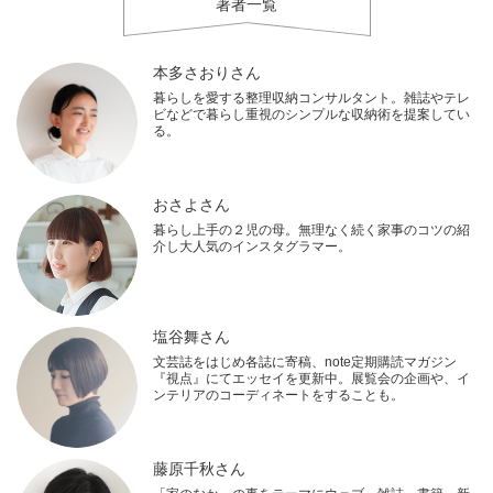
著者一覧
本多さおりさん
暮らしを愛する整理収納コンサルタント。雑誌やテレ
ビなどで暮らし重視のシンプルな収納術を提案してい
る。
おさよさん
暮らし上手の２児の母。無理なく続く家事のコツの紹
介し大人気のインスタグラマー。
塩谷舞さん
文芸誌をはじめ各誌に寄稿、note定期購読マガジン
『視点』にてエッセイを更新中。展覧会の企画や、イ
ンテリアのコーディネートをすることも。
藤原千秋さん