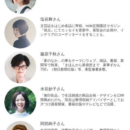
塩谷舞さん
文芸誌をはじめ各誌に寄稿、note定期購読マガジン
『視点』にてエッセイを更新中。展覧会の企画や、イ
ンテリアのコーディネートをすることも。
藤原千秋さん
「家のなか」の事をテーマにウェブ、雑誌、書籍、新
聞等で執筆。『きほんから新発想まで 家事ずかん
750』（朝日新聞出版）等、著監修書多数。
水谷妙子さん
「無印良品」で生活雑貨の商品企画・デザインを13年
間務めたのち、現在は整理収納アドバイザーとしてお
片づけ講座開催、書籍出版やテレビなどで活躍。
阿部絢子さん