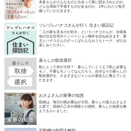
本多さんがどんなものと出会って家に招き入れたのか、
どんな理由で手放すものがあるのか、1年にわたり毎月
綴っていただきます。
ツレヅレハナコさんが行く 住まい探訪記
「人の家を見るのが好き」というハナコさんが、全国各
地の注文住宅やリノベーション物件を訪ね歩きます。家
主とハナコさんのざっくばらんなおうちトーク、ぜひお
楽しみください。
暮らしの取捨選択
私にとって何が大切？ 暮らしていくうえで私に必要な
モノ、不要なモノってなんだろう。自分なりの暮らしの
取捨選択を、さまざまなジャンルの著名人に教えていた
だきます。
おさよさんの家事の知恵
収納は、毎日の積み重ねが大切。暮らしの達人おさよさ
ん邸で、収納の工夫や掃除との相性、暮らしの知恵を教
えてもらいました。
可動棚の疑問大解剖