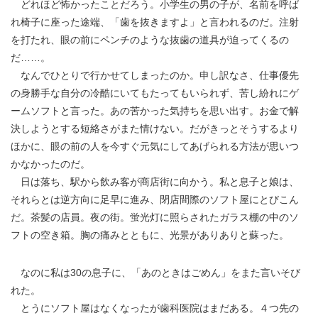
どれほど怖かったことだろう。小学生の男の子が、名前を呼ば
れ椅子に座った途端、「歯を抜きますよ」と言われるのだ。注射
を打たれ、眼の前にペンチのような抜歯の道具が迫ってくるの
だ……。
なんでひとりで行かせてしまったのか。申し訳なさ、仕事優先
の身勝手な自分の冷酷にいてもたってもいられず、苦し紛れにゲ
ームソフトと言った。あの苦かった気持ちを思い出す。お金で解
決しようとする短絡さがまた情けない。だがきっとそうするより
ほかに、眼の前の人を今すぐ元気にしてあげられる方法が思いつ
かなかったのだ。
日は落ち、駅から飲み客が商店街に向かう。私と息子と娘は、
それらとは逆方向に足早に進み、閉店間際のソフト屋にとびこん
だ。茶髪の店員。夜の街。蛍光灯に照らされたガラス棚の中のソ
フトの空き箱。胸の痛みとともに、光景がありありと蘇った。
なのに私は30の息子に、「あのときはごめん」をまた言いそび
れた。
とうにソフト屋はなくなったが歯科医院はまだある。４つ先の