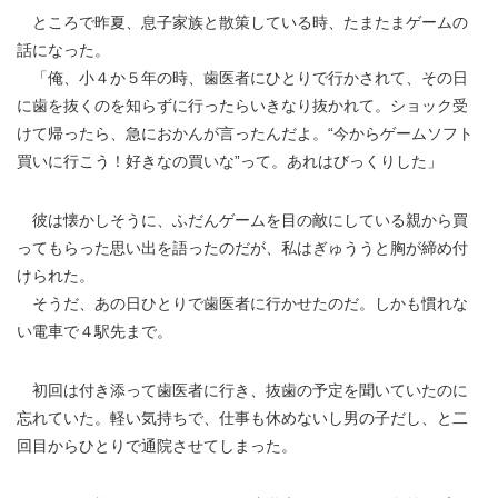
ところで昨夏、息子家族と散策している時、たまたまゲームの
話になった。
「俺、小４か５年の時、歯医者にひとりで行かされて、その日
に歯を抜くのを知らずに行ったらいきなり抜かれて。ショック受
けて帰ったら、急におかんが言ったんだよ。“今からゲームソフト
買いに行こう！好きなの買いな”って。あれはびっくりした」
彼は懐かしそうに、ふだんゲームを目の敵にしている親から買
ってもらった思い出を語ったのだが、私はぎゅううと胸が締め付
けられた。
そうだ、あの日ひとりで歯医者に行かせたのだ。しかも慣れな
い電車で４駅先まで。
初回は付き添って歯医者に行き、抜歯の予定を聞いていたのに
忘れていた。軽い気持ちで、仕事も休めないし男の子だし、と二
回目からひとりで通院させてしまった。