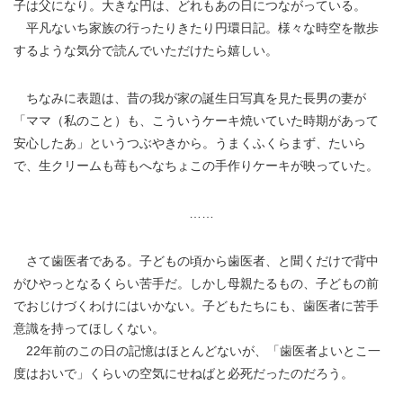
子は父になり。大きな円は、どれもあの日につながっている。
平凡ないち家族の行ったりきたり円環日記。様々な時空を散歩
するような気分で読んでいただけたら嬉しい。
ちなみに表題は、昔の我が家の誕生日写真を見た長男の妻が
「ママ（私のこと）も、こういうケーキ焼いていた時期があって
安心したあ」というつぶやきから。うまくふくらまず、たいら
で、生クリームも苺もへなちょこの手作りケーキが映っていた。
……
さて歯医者である。子どもの頃から歯医者、と聞くだけで背中
がひやっとなるくらい苦手だ。しかし母親たるもの、子どもの前
でおじけづくわけにはいかない。子どもたちにも、歯医者に苦手
意識を持ってほしくない。
22年前のこの日の記憶はほとんどないが、「歯医者よいとこ一
度はおいで」くらいの空気にせねばと必死だったのだろう。