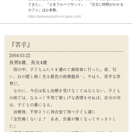
てきた』、『人生フルーツサンド』、『注文に時間がかかる
カフェ』ほか多数。
https://www.kurashi-no-gara.com/
『苦手』
2004-03-22
長男8歳、長女4歳
雨の中、子どもふたりを連れて歯医者に行った。音、匂
い、白の壁と鈍く光る銀色の医療器具…。やはり、苦手な世
界だ。
なのに、今日は私も治療を受けなくてはならない。子ども
の前では、なるべく平気で楽しげな表情をせねば。自分の次
は、子どもの番になる。
治療後、不安そうに待合室で待つ子ども達に
「全然痛くないよ！ ああ、虫歯が無くなってすっきりし
た」