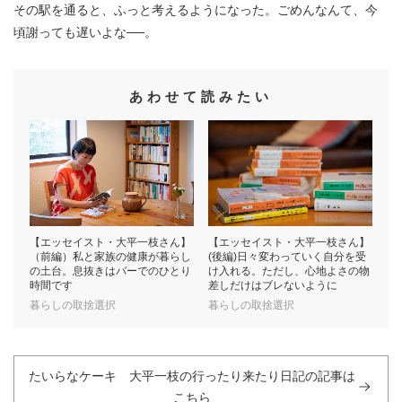
その駅を通ると、ふっと考えるようになった。ごめんなんて、今
頃謝っても遅いよな──。
あわせて読みたい
【エッセイスト・大平一枝さん】
【エッセイスト・大平一枝さん】
（前編）私と家族の健康が暮らし
(後編)日々変わっていく自分を受
の土台。息抜きはバーでのひとり
け入れる。ただし、心地よさの物
時間です
差しだけはブレないように
暮らしの取捨選択
暮らしの取捨選択
たいらなケーキ 大平一枝の行ったり来たり日記の記事は
こちら