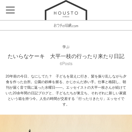
学ぶ
たいらなケーキ 大平一枝の行ったり来たり日記
6Posts
20年前の今日、なにしてた？ 子どもを迎えに行き、髪を振り乱しながら夕
食を作った台所。公園の鉄棒を握る、かじかんだ赤い手。仕事と格闘し、朝
刊が届く音で我に返った水曜日――。エッセイストの大平一枝さんが続けて
いた20余年間の日記ブログと、子どもたちが巣立ち、それぞれに新しい家庭
という箱を持つ今。人生の時間が交差する「行ったりきたり」エッセイで
す。