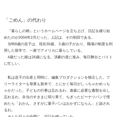
「ごめん」の代わり
『暮らしの柄』というホームページを立ち上げ、日記を綴り始
めたのが2004年2月だった。上記は、その初回である。
当時8歳の息子は、現在30歳。３歳の子がおり、職場の制度を利
用した留学で、一家でアメリカに暮らしている。
4歳だった娘は26歳になる。演劇の道に進み、毎日舞台とバイト
に忙しい。
私は息子の出産と同時に、編集プロダクションを独立した。フ
リーライターも母業も新米で、とにかく毎日がしっちゃかめっち
ゃかだった。子どもの行事は忘れるわ、進級に必要な書類を出し
忘れるわ、弁当のすきまに弱り果て、ちぎったピーナツパンで埋
めたら「おかん、さすがに菓子パンはおかずにならん」と諭され
るわ。
そんな日々の合間に、日記を綴っていた。