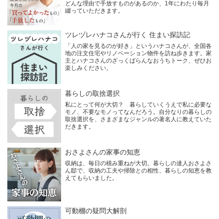
どんな理由で手放すものがあるのか、1年にわたり毎月
綴っていただきます。
ツレヅレハナコさんが行く 住まい探訪記
「人の家を見るのが好き」というハナコさんが、全国各
地の注文住宅やリノベーション物件を訪ね歩きます。家
主とハナコさんのざっくばらんなおうちトーク、ぜひお
楽しみください。
暮らしの取捨選択
私にとって何が大切？ 暮らしていくうえで私に必要な
モノ、不要なモノってなんだろう。自分なりの暮らしの
取捨選択を、さまざまなジャンルの著名人に教えていた
だきます。
おさよさんの家事の知恵
収納は、毎日の積み重ねが大切。暮らしの達人おさよさ
ん邸で、収納の工夫や掃除との相性、暮らしの知恵を教
えてもらいました。
可動棚の疑問大解剖