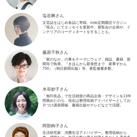
塩谷舞さん
文芸誌をはじめ各誌に寄稿、note定期購読マガジン
『視点』にてエッセイを更新中。展覧会の企画や、イ
ンテリアのコーディネートをすることも。
藤原千秋さん
「家のなか」の事をテーマにウェブ、雑誌、書籍、新
聞等で執筆。『きほんから新発想まで 家事ずかん
750』（朝日新聞出版）等、著監修書多数。
水谷妙子さん
「無印良品」で生活雑貨の商品企画・デザインを13年
間務めたのち、現在は整理収納アドバイザーとしてお
片づけ講座開催、書籍出版やテレビなどで活躍。
阿部絢子さん
生活研究家、消費生活アドバイザー。整理収納から