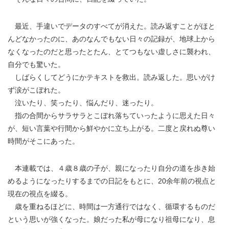
最近、手違いでデータのすべてが消えた。読み返すことがほと
んどなかったのに、あのなんでもない日々の記録が、地球上から
なくなったのだと思ったとたん、とてつもない虚しさに襲われ、
自分でも驚いた。
しばらくしてどうにかテキストを救出。読み返した。思いがけ
ず涙がこぼれた。
泣いたり、笑ったり、悩んだり、迷ったり。
指の合間からサラサラとこぼれ落ちていったように思えた日々
が、短い言葉や行間から鮮やかに立ち上がる。二度と戻れぬ尊い
時間がそこにあった。
本連載では、４歳８歳の子が、親になったり自分の道を歩き始
めるようになったりするまでの日記をもとに、20余年前の視点と
現在の視点を綴る。
歳を重ねるほどに、時間は一方通行ではなく、循環するものだ
という思いが強くなった。娘だった私が母になり祖母になり、息