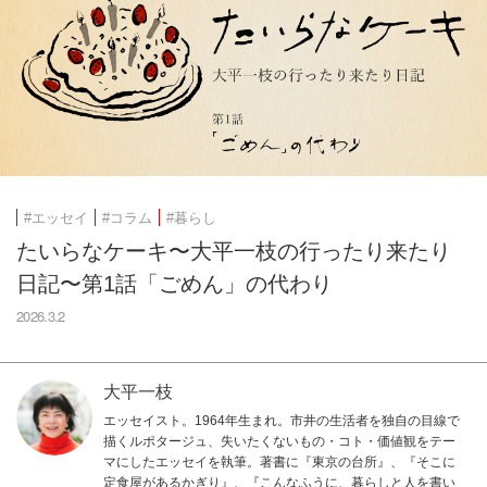
#エッセイ
#コラム
#暮らし
たいらなケーキ〜大平一枝の行ったり来たり
日記〜第1話「ごめん」の代わり
2026.3.2
大平一枝
エッセイスト。1964年生まれ。市井の生活者を独自の目線で
描くルポタージュ、失いたくないもの・コト・価値観をテー
マにしたエッセイを執筆。著書に『東京の台所』、『そこに
定食屋があるかぎり』、『こんなふうに、暮らしと人を書い