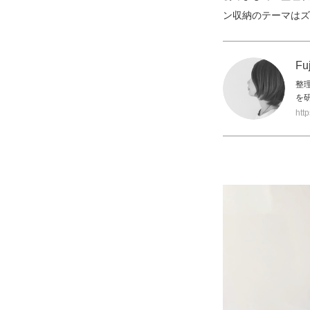
ン収納のテーマはズ
Fu
整
を
htt