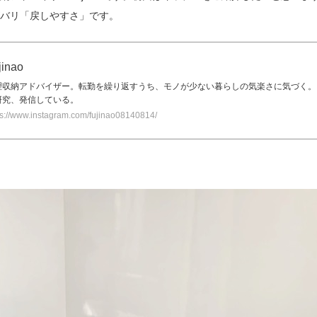
バリ「戻しやすさ」です。
jinao
理収納アドバイザー。転勤を繰り返すうち、モノが少ない暮らしの気楽さに気づく。
研究、発信している。
ps://www.instagram.com/fujinao08140814/