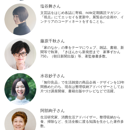
塩谷舞さん
文芸誌をはじめ各誌に寄稿、note定期購読マガジン
『視点』にてエッセイを更新中。展覧会の企画や、イ
ンテリアのコーディネートをすることも。
藤原千秋さん
「家のなか」の事をテーマにウェブ、雑誌、書籍、新
聞等で執筆。『きほんから新発想まで 家事ずかん
750』（朝日新聞出版）等、著監修書多数。
水谷妙子さん
「無印良品」で生活雑貨の商品企画・デザインを13年
間務めたのち、現在は整理収納アドバイザーとしてお
片づけ講座開催、書籍出版やテレビなどで活躍。
阿部絢子さん
生活研究家、消費生活アドバイザー。整理収納から
食、掃除など、生活全般に渡る知識を生かした著作多
数。