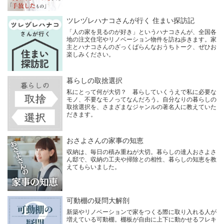
ツレヅレハナコさんが行く 住まい探訪記
「人の家を見るのが好き」というハナコさんが、全国各
地の注文住宅やリノベーション物件を訪ね歩きます。家
主とハナコさんのざっくばらんなおうちトーク、ぜひお
楽しみください。
暮らしの取捨選択
私にとって何が大切？ 暮らしていくうえで私に必要な
モノ、不要なモノってなんだろう。自分なりの暮らしの
取捨選択を、さまざまなジャンルの著名人に教えていた
だきます。
おさよさんの家事の知恵
収納は、毎日の積み重ねが大切。暮らしの達人おさよさ
ん邸で、収納の工夫や掃除との相性、暮らしの知恵を教
えてもらいました。
可動棚の疑問大解剖
新築やリノベーションで家をつくる際に取り入れる人が
増えている可動棚。棚板が自由に上下に動かせるフレキ