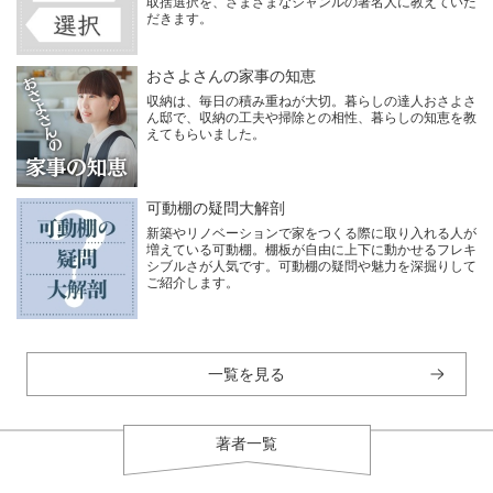
取捨選択を、さまざまなジャンルの著名人に教えていた
だきます。
おさよさんの家事の知恵
収納は、毎日の積み重ねが大切。暮らしの達人おさよさ
ん邸で、収納の工夫や掃除との相性、暮らしの知恵を教
えてもらいました。
可動棚の疑問大解剖
新築やリノベーションで家をつくる際に取り入れる人が
増えている可動棚。棚板が自由に上下に動かせるフレキ
シブルさが人気です。可動棚の疑問や魅力を深掘りして
ご紹介します。
一覧を見る
著者一覧