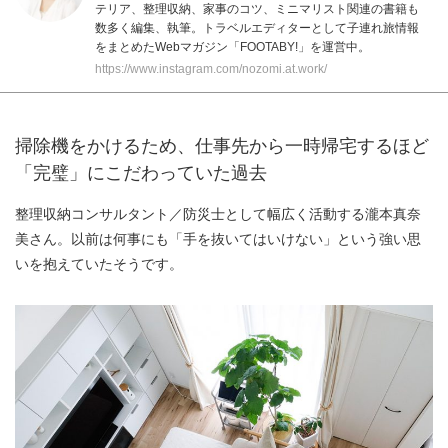
テリア、整理収納、家事のコツ、ミニマリスト関連の書籍も
数多く編集、執筆。トラベルエディターとして子連れ旅情報
をまとめたWebマガジン
「FOOTABY!」
を運営中。
https://www.instagram.com/nozomi.at.work/
掃除機をかけるため、仕事先から一時帰宅するほど
「完璧」にこだわっていた過去
整理収納コンサルタント／防災士として幅広く活動する瀧本真奈
美さん。以前は何事にも「手を抜いてはいけない」という強い思
いを抱えていたそうです。