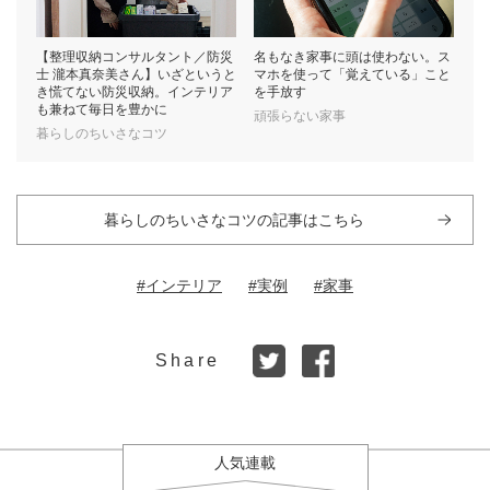
【整理収納コンサルタント／防災
名もなき家事に頭は使わない。ス
士 瀧本真奈美さん】いざというと
マホを使って「覚えている」こと
き慌てない防災収納。インテリア
を手放す
も兼ねて毎日を豊かに
頑張らない家事
暮らしのちいさなコツ
暮らしのちいさなコツの記事はこちら
#インテリア
#実例
#家事
Share
人気連載