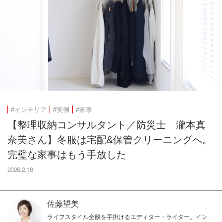
#インテリア
#実例
#家事
【整理収納コンサルタント／防災士 瀧本真
奈美さん】冬服は宅配&保管クリーニングへ。
完璧な家事はもう手放した
2026.2.18
佐藤望美
ライフスタイル全般を手掛けるエディター・ライター。イン