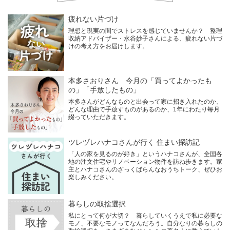
疲れない片づけ
理想と現実の間でストレスを感じていませんか？ 整理
収納アドバイザー・水谷妙子さんによる、疲れない片づ
けの考え方をお届けします。
本多さおりさん 今月の「買ってよかったも
の」「手放したもの」
本多さんがどんなものと出会って家に招き入れたのか、
どんな理由で手放すものがあるのか、1年にわたり毎月
綴っていただきます。
ツレヅレハナコさんが行く 住まい探訪記
「人の家を見るのが好き」というハナコさんが、全国各
地の注文住宅やリノベーション物件を訪ね歩きます。家
主とハナコさんのざっくばらんなおうちトーク、ぜひお
楽しみください。
暮らしの取捨選択
私にとって何が大切？ 暮らしていくうえで私に必要な
モノ、不要なモノってなんだろう。自分なりの暮らしの