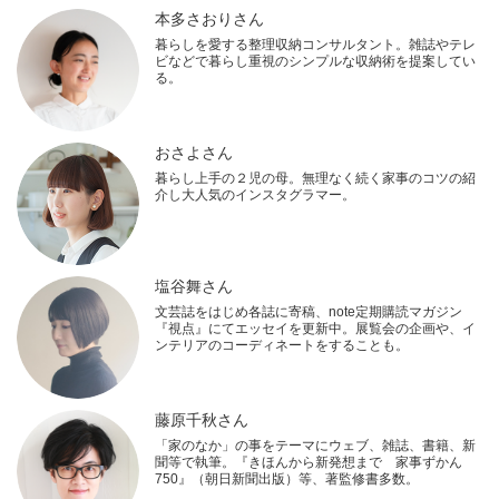
本多さおりさん
暮らしを愛する整理収納コンサルタント。雑誌やテレ
ビなどで暮らし重視のシンプルな収納術を提案してい
る。
おさよさん
暮らし上手の２児の母。無理なく続く家事のコツの紹
介し大人気のインスタグラマー。
塩谷舞さん
文芸誌をはじめ各誌に寄稿、note定期購読マガジン
『視点』にてエッセイを更新中。展覧会の企画や、イ
ンテリアのコーディネートをすることも。
藤原千秋さん
「家のなか」の事をテーマにウェブ、雑誌、書籍、新
聞等で執筆。『きほんから新発想まで 家事ずかん
750』（朝日新聞出版）等、著監修書多数。