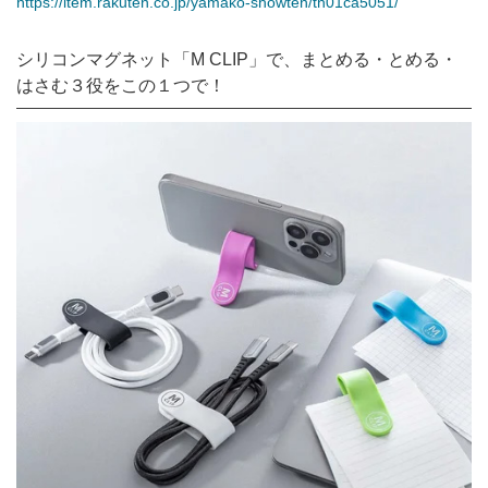
https://item.rakuten.co.jp/yamako-showten/tn01ca5051/
シリコンマグネット「M CLIP」で、まとめる・とめる・
はさむ３役をこの１つで！