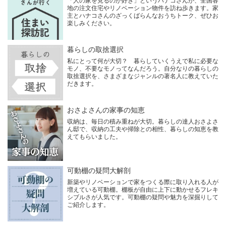
「人の家を見るのが好き」というハナコさんが、全国各
地の注文住宅やリノベーション物件を訪ね歩きます。家
主とハナコさんのざっくばらんなおうちトーク、ぜひお
楽しみください。
暮らしの取捨選択
私にとって何が大切？ 暮らしていくうえで私に必要な
モノ、不要なモノってなんだろう。自分なりの暮らしの
取捨選択を、さまざまなジャンルの著名人に教えていた
だきます。
おさよさんの家事の知恵
収納は、毎日の積み重ねが大切。暮らしの達人おさよさ
ん邸で、収納の工夫や掃除との相性、暮らしの知恵を教
えてもらいました。
可動棚の疑問大解剖
新築やリノベーションで家をつくる際に取り入れる人が
増えている可動棚。棚板が自由に上下に動かせるフレキ
シブルさが人気です。可動棚の疑問や魅力を深掘りして
ご紹介します。