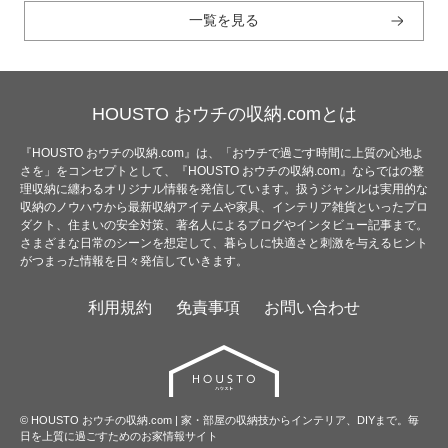
一覧を見る
HOUSTO おウチの収納.comとは
『HOUSTO おウチの収納.com』は、「おウチで過ごす時間に上質の心地よ
さを」をコンセプトとして、『HOUSTO おウチの収納.com』ならではの整
理収納に纏わるオリジナル情報を発信しています。扱うジャンルは実用的な
収納のノウハウから最新収納アイテムや家具、インテリア雑貨といったプロ
ダクト、住まいの安全対策、著名人によるブログやインタビュー記事まで。
さまざまな日常のシーンを想定して、暮らしに快適さと刺激を与えるヒント
がつまった情報を日々発信していきます。
利用規約
免責事項
お問い合わせ
© HOUSTO おウチの収納.com | 家・部屋の収納技からインテリア、DIYまで。毎
日を上質に過ごすためのお家情報サイト