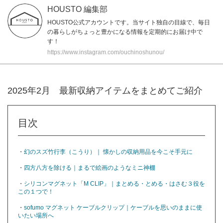
HOUSTO 編集部
HOUSTO公式アカウントです。当サイト独自の目線で、毎日
の暮らしがちょっと豊かになる情報を定期的にお届け中で
す！
https://www.instagram.com/ouchinoshunou/
2025年2月 最新収納アイテムをまとめてご紹介
目次
・
幻のスズ竹行李（こうり）｜ 懐かしの収納用品を今こそ手元に
・
四方八方を除ける｜まるで絵画のようなミニ神棚
・
シリコンマグネット「M CLIP」｜まとめる・とめる・はさむ３役を
この１つで！
・
sofumo マグネット ケーブルクリップ｜ケーブルを思いのままに使
いたい場所へ