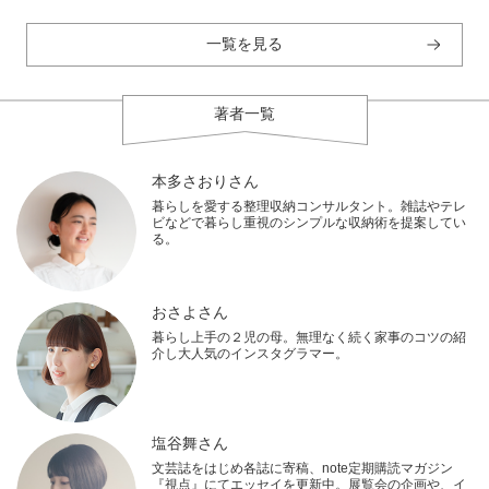
一覧を見る
著者一覧
本多さおりさん
暮らしを愛する整理収納コンサルタント。雑誌やテレ
ビなどで暮らし重視のシンプルな収納術を提案してい
る。
おさよさん
暮らし上手の２児の母。無理なく続く家事のコツの紹
介し大人気のインスタグラマー。
塩谷舞さん
文芸誌をはじめ各誌に寄稿、note定期購読マガジン
『視点』にてエッセイを更新中。展覧会の企画や、イ