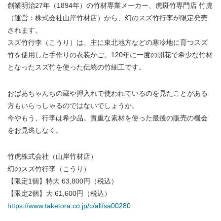
創業明治27年（1894年）の竹材専業メーカー、虎斑竹専門店 竹虎
（運営：株式会社山岸竹材店）から、幻のスズ竹行李が限定発売
されます。
スズ竹行李（こうり）は、主に東北地方などの寒冷地に育つスズ
竹を使用した手作りの衣装かご。120年に一度の開花で希少な竹材
となったスズ竹を使った伝統の竹細工です。
おばあちゃんちの蔵や押入れで使われているのを見たことがある
方もいらっしゃるのではないでしょうか。
今やもう、行李は希少品。貴重な素材を使った最後の販売の機会
をお見逃しなく。
竹虎株式会社（山岸竹材店）
幻のスズ竹行李（こうり）
【限定1個】特大 63,800円（税込）
【限定2個】大 61,600円（税込）
https://www.taketora.co.jp/c/all/sa00280