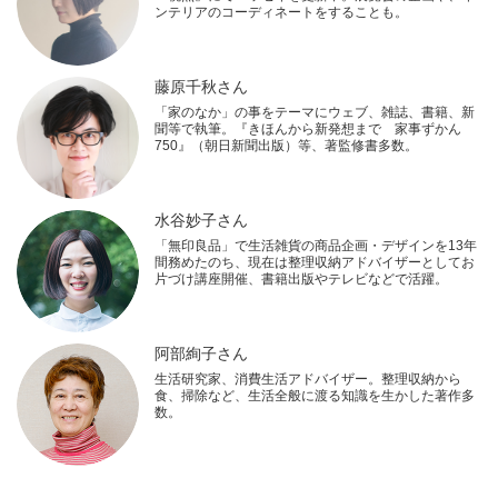
ンテリアのコーディネートをすることも。
藤原千秋さん
「家のなか」の事をテーマにウェブ、雑誌、書籍、新
聞等で執筆。『きほんから新発想まで 家事ずかん
750』（朝日新聞出版）等、著監修書多数。
水谷妙子さん
「無印良品」で生活雑貨の商品企画・デザインを13年
間務めたのち、現在は整理収納アドバイザーとしてお
片づけ講座開催、書籍出版やテレビなどで活躍。
阿部絢子さん
生活研究家、消費生活アドバイザー。整理収納から
食、掃除など、生活全般に渡る知識を生かした著作多
数。