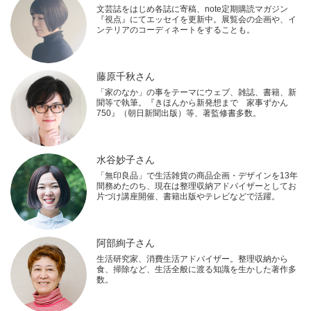
文芸誌をはじめ各誌に寄稿、note定期購読マガジン
『視点』にてエッセイを更新中。展覧会の企画や、イ
ンテリアのコーディネートをすることも。
藤原千秋さん
「家のなか」の事をテーマにウェブ、雑誌、書籍、新
聞等で執筆。『きほんから新発想まで 家事ずかん
750』（朝日新聞出版）等、著監修書多数。
水谷妙子さん
「無印良品」で生活雑貨の商品企画・デザインを13年
間務めたのち、現在は整理収納アドバイザーとしてお
片づけ講座開催、書籍出版やテレビなどで活躍。
阿部絢子さん
生活研究家、消費生活アドバイザー。整理収納から
食、掃除など、生活全般に渡る知識を生かした著作多
数。