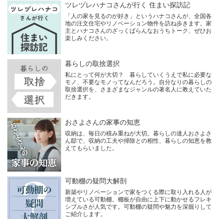
ツレヅレハナコさんが行く 住まい探訪記
「人の家を見るのが好き」というハナコさんが、全国各
地の注文住宅やリノベーション物件を訪ね歩きます。家
主とハナコさんのざっくばらんなおうちトーク、ぜひお
楽しみください。
暮らしの取捨選択
私にとって何が大切？ 暮らしていくうえで私に必要な
モノ、不要なモノってなんだろう。自分なりの暮らしの
取捨選択を、さまざまなジャンルの著名人に教えていた
だきます。
おさよさんの家事の知恵
収納は、毎日の積み重ねが大切。暮らしの達人おさよさ
ん邸で、収納の工夫や掃除との相性、暮らしの知恵を教
えてもらいました。
可動棚の疑問大解剖
新築やリノベーションで家をつくる際に取り入れる人が
増えている可動棚。棚板が自由に上下に動かせるフレキ
シブルさが人気です。可動棚の疑問や魅力を深掘りして
ご紹介します。