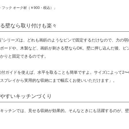
フック オーク材（￥900・税込）」
る壁なら取り付けも楽々
具”シリーズは、どれも画鋲のようなピンで固定するだけなので、力の弱
ボードや、木製など、画鋲が刺さる壁ならOK。壁に押し込んだ後、ピ
かりと固定できるのです。
付ガイドを使えば、水平を取ることも簡単ですよ。サイズによって2〜6
スプレイから実用的な収納にまで幅広くお使いいただけます」。
やすいキッチンづくり
キッチンでは、見せる収納が効果的。そんなときにも活躍するのが、壁