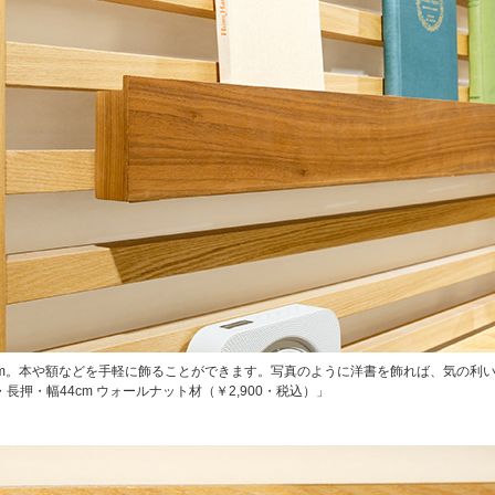
cm。本や額などを手軽に飾ることができます。写真のように洋書を飾れば、気の利
長押・幅44cm ウォールナット材（￥2,900・税込）」