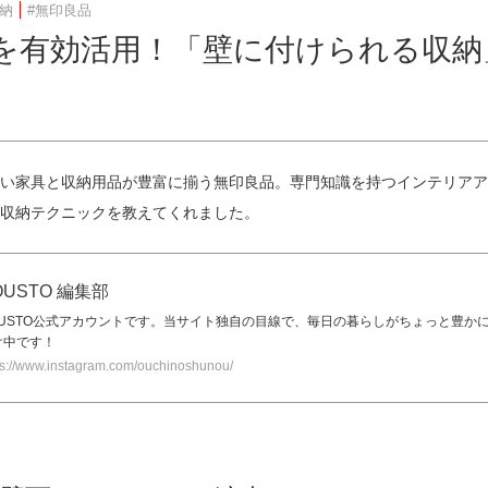
収納
#無印良品
を有効活用！「壁に付けられる収納
い家具と収納用品が豊富に揃う無印良品。専門知識を持つインテリアア
収納テクニックを教えてくれました。
OUSTO 編集部
OUSTO公式アカウントです。当サイト独自の目線で、毎日の暮らしがちょっと豊か
け中です！
ps://www.instagram.com/ouchinoshunou/