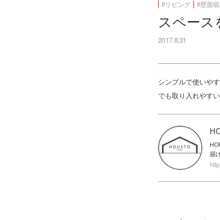
#リビング
#壁面
スペース
2017.8.31
シンプルで使いやす
でも取り入れやすい
H
H
届
htt