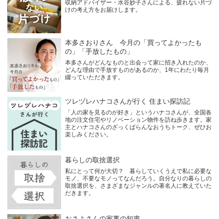
収納アドバイザー・水谷妙子さんによる、疲れない片づ
けの考え方をお届けします。
本多さおりさん 今月の「買ってよかったも
の」「手放したもの」
本多さんがどんなものと出会って家に招き入れたのか、
どんな理由で手放すものがあるのか、1年にわたり毎月
綴っていただきます。
ツレヅレハナコさんが行く 住まい探訪記
「人の家を見るのが好き」というハナコさんが、全国各
地の注文住宅やリノベーション物件を訪ね歩きます。家
主とハナコさんのざっくばらんなおうちトーク、ぜひお
楽しみください。
暮らしの取捨選択
私にとって何が大切？ 暮らしていくうえで私に必要な
モノ、不要なモノってなんだろう。自分なりの暮らしの
取捨選択を、さまざまなジャンルの著名人に教えていた
だきます。
おさよさんの家事の知恵