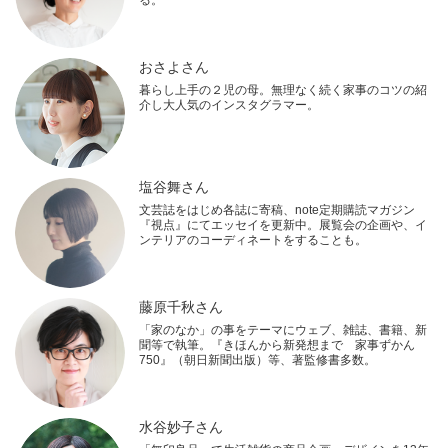
おさよさん
暮らし上手の２児の母。無理なく続く家事のコツの紹
介し大人気のインスタグラマー。
塩谷舞さん
文芸誌をはじめ各誌に寄稿、note定期購読マガジン
『視点』にてエッセイを更新中。展覧会の企画や、イ
ンテリアのコーディネートをすることも。
藤原千秋さん
「家のなか」の事をテーマにウェブ、雑誌、書籍、新
聞等で執筆。『きほんから新発想まで 家事ずかん
750』（朝日新聞出版）等、著監修書多数。
水谷妙子さん