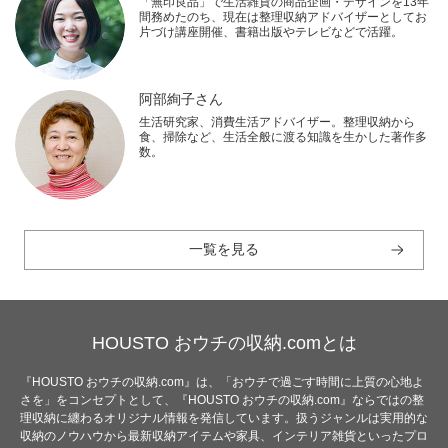
「無印良品」で生活雑貨の商品企画・デザインを13年
間務めたのち、現在は整理収納アドバイザーとしてお
片づけ講座開催、書籍出版やテレビなどで活躍。
阿部絢子さん
生活研究家、消費生活アドバイザー。整理収納から
食、掃除など、生活全般に渡る知識を生かした著作多
数。
一覧を見る
HOUSTO おウチの収納.comとは
『HOUSTO おウチの収納.com』は、「おウチで過ごす時間に上質の心地よ
さを」をコンセプトとして、『HOUSTO おウチの収納.com』ならではの整
理収納に纏わるオリジナル情報を発信しています。扱うジャンルは実用的な
収納のノウハウから最新収納アイテムや家具、インテリア雑貨といったプロ