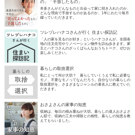
の」「手放したもの」
本多さんがどんなものと出会って家に招き入れたのか、
どんな理由で手放すものがあるのか、1年にわたり毎月
綴っていただきます。
ツレヅレハナコさんが行く 住まい探訪記
「人の家を見るのが好き」というハナコさんが、全国各
地の注文住宅やリノベーション物件を訪ね歩きます。家
主とハナコさんのざっくばらんなおうちトーク、ぜひお
楽しみください。
暮らしの取捨選択
私にとって何が大切？ 暮らしていくうえで私に必要な
モノ、不要なモノってなんだろう。自分なりの暮らしの
取捨選択を、さまざまなジャンルの著名人に教えていた
だきます。
おさよさんの家事の知恵
収納は、毎日の積み重ねが大切。暮らしの達人おさよさ
ん邸で、収納の工夫や掃除との相性、暮らしの知恵を教
えてもらいました。