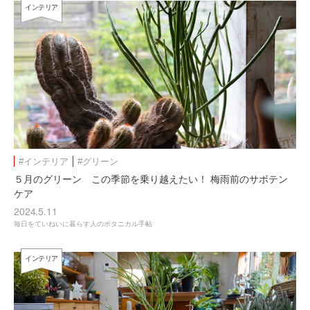
インテリア
#インテリア
#グリーン
５月のグリーン この季節を乗り越えたい！ 梅雨前のサボテン
ケア
2024.5.11
毎日をていねいに暮らす人のボタニカル手帖
インテリア