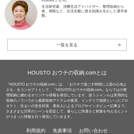
生活研究家、消費生活アドバイザー。整理収納から
食、掃除など、生活全般に渡る知識を生かした著作多
数。
一覧を見る
HOUSTO おウチの収納.comとは
『HOUSTO おウチの収納.com』は、「おウチで過ごす時間に上質の心地よ
さを」をコンセプトとして、『HOUSTO おウチの収納.com』ならではの整
理収納に纏わるオリジナル情報を発信しています。扱うジャンルは実用的な
収納のノウハウから最新収納アイテムや家具、インテリア雑貨といったプロ
ダクト、住まいの安全対策、著名人によるブログやインタビュー記事まで。
さまざまな日常のシーンを想定して、暮らしに快適さと刺激を与えるヒント
がつまった情報を日々発信していきます。
利用規約
免責事項
お問い合わせ