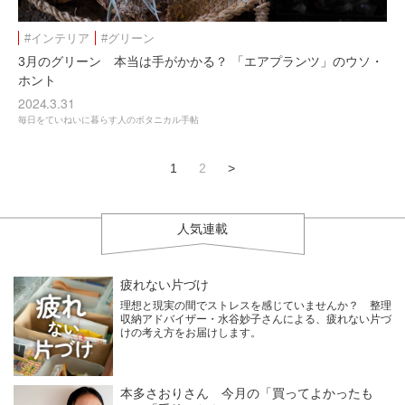
#インテリア
#グリーン
3月のグリーン 本当は手がかかる？ 「エアプランツ」のウソ・
ホント
2024.3.31
毎日をていねいに暮らす人のボタニカル手帖
1
2
>
人気連載
疲れない片づけ
理想と現実の間でストレスを感じていませんか？ 整理
収納アドバイザー・水谷妙子さんによる、疲れない片づ
けの考え方をお届けします。
本多さおりさん 今月の「買ってよかったも