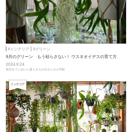
#インテリア
#グリーン
9月のグリーン もう枯らさない！ ウスネオイデスの育て方
2024.9.24
毎日をていねいに暮らす人のボタニカル手帖
インテリア