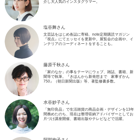
介し大人気のインスタグラマー。
塩谷舞さん
文芸誌をはじめ各誌に寄稿、note定期購読マガジン
『視点』にてエッセイを更新中。展覧会の企画や、イ
ンテリアのコーディネートをすることも。
藤原千秋さん
「家のなか」の事をテーマにウェブ、雑誌、書籍、新
聞等で執筆。『きほんから新発想まで 家事ずかん
750』（朝日新聞出版）等、著監修書多数。
水谷妙子さん
「無印良品」で生活雑貨の商品企画・デザインを13年
間務めたのち、現在は整理収納アドバイザーとしてお
片づけ講座開催、書籍出版やテレビなどで活躍。
阿部絢子さん