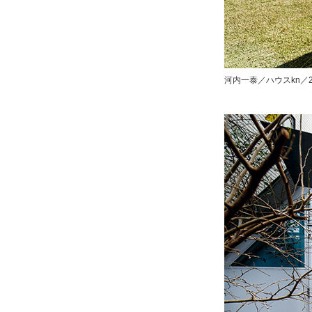
河内一泰／ハウスkn／