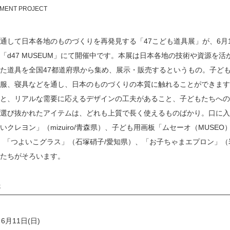
ENT PROJECT
通して日本各地のものづくりを再発見する「47こども道具展」が、6月
「d47 MUSEUM」にて開催中です。本展は日本各地の技術や資源を
た道具を全国47都道府県から集め、展示・販売するというもの。子ど
服、寝具などを通し、日本のものづくりの本質に触れることができます
と、リアルな需要に応えるデザインの工夫があること、子どもたちへの
選び抜かれたアイテムは、どれも上質で長く使えるものばかり。口に入
クレヨン」（mizuiro/青森県）、子ども用画板「ムセーオ（MUSEO）」
島県）、「つよいこグラス」（石塚硝子/愛知県）、「お子ちゃまエプロン」
たちがそろいます。
展
～6月11日(日)