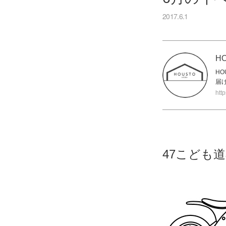
2017.6.1
H
H
届
htt
47こども