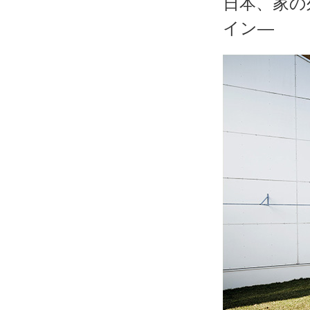
日本、家の
イン―