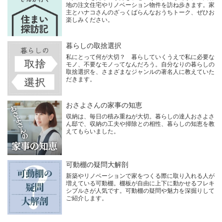
地の注文住宅やリノベーション物件を訪ね歩きます。家
主とハナコさんのざっくばらんなおうちトーク、ぜひお
楽しみください。
暮らしの取捨選択
私にとって何が大切？ 暮らしていくうえで私に必要な
モノ、不要なモノってなんだろう。自分なりの暮らしの
取捨選択を、さまざまなジャンルの著名人に教えていた
だきます。
おさよさんの家事の知恵
収納は、毎日の積み重ねが大切。暮らしの達人おさよさ
ん邸で、収納の工夫や掃除との相性、暮らしの知恵を教
えてもらいました。
可動棚の疑問大解剖
新築やリノベーションで家をつくる際に取り入れる人が
増えている可動棚。棚板が自由に上下に動かせるフレキ
シブルさが人気です。可動棚の疑問や魅力を深掘りして
ご紹介します。