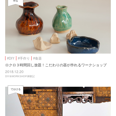
作る
#DIY
#手作り
#食器
ロクロ３時間回し放題！こだわりの器が作れるワークショップ
2018.12.20
DIY&WORKSHOP体験記
でかける