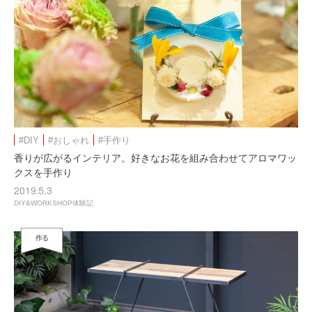
#DIY
#おしゃれ
#手作り
香りが広がるインテリア。好きなお花を組み合わせてアロマワッ
クスを手作り
2019.5.3
DIY&WORKSHOP体験記
作る