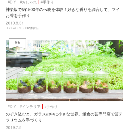
#DIY
#おしゃれ
#手作り
神楽坂で約1500年の伝統を体験！好きな香りを調合して、マイ
お香を手作り
2019.8.31
DIY&WORKSHOP体験記
作る
#DIY
#インテリア
#手作り
のぞき込むと、ガラスの中に小さな世界。鎌倉の苔専門店で苔テ
ラリウムを手づくり！
2019.7.5