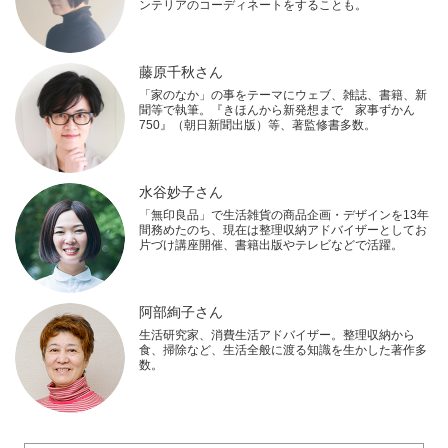
ンテリアのコーディネートをすることも。
藤原千秋さん
「家のなか」の事をテーマにウェブ、雑誌、書籍、新
聞等で執筆。『きほんから新発想まで 家事ずかん
750』（朝日新聞出版）等、著監修書多数。
水谷妙子さん
「無印良品」で生活雑貨の商品企画・デザインを13年
間務めたのち、現在は整理収納アドバイザーとしてお
片づけ講座開催、書籍出版やテレビなどで活躍。
阿部絢子さん
生活研究家、消費生活アドバイザー。整理収納から
食、掃除など、生活全般に渡る知識を生かした著作多
数。