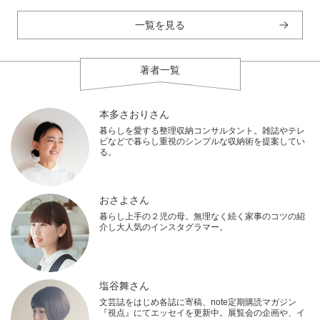
一覧を見る
著者一覧
本多さおりさん
暮らしを愛する整理収納コンサルタント。雑誌やテレ
ビなどで暮らし重視のシンプルな収納術を提案してい
る。
おさよさん
暮らし上手の２児の母。無理なく続く家事のコツの紹
介し大人気のインスタグラマー。
塩谷舞さん
文芸誌をはじめ各誌に寄稿、note定期購読マガジン
『視点』にてエッセイを更新中。展覧会の企画や、イ