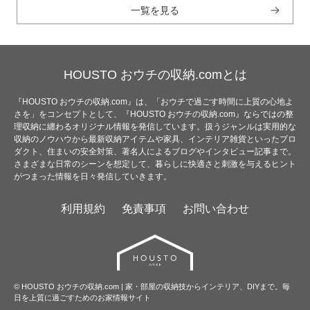
一覧を見る
HOUSTO おウチの収納.comとは
『HOUSTO おウチの収納.com』は、「おウチで過ごす時間に上質の心地よ
さを」をコンセプトとして、『HOUSTO おウチの収納.com』ならではの整
理収納に纏わるオリジナル情報を発信しています。扱うジャンルは実用的な
収納のノウハウから最新収納アイテムや家具、インテリア雑貨といったプロ
ダクト、住まいの安全対策、著名人によるブログやインタビュー記事まで。
さまざまな日常のシーンを想定して、暮らしに快適さと刺激を与えるヒント
がつまった情報を日々発信していきます。
利用規約
免責事項
お問い合わせ
© HOUSTO おウチの収納.com | 家・部屋の収納技からインテリア、DIYまで。毎
日を上質に過ごすためのお家情報サイト