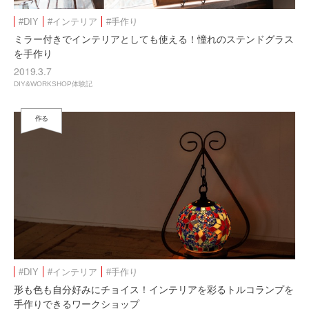
#DIY
#インテリア
#手作り
ミラー付きでインテリアとしても使える！憧れのステンドグラス
を手作り
2019.3.7
DIY&WORKSHOP体験記
作る
#DIY
#インテリア
#手作り
形も色も自分好みにチョイス！インテリアを彩るトルコランプを
手作りできるワークショップ