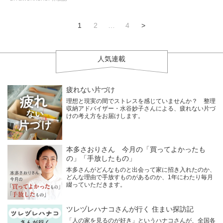
1
2
…
4
>
人気連載
疲れない片づけ
理想と現実の間でストレスを感じていませんか？ 整理
収納アドバイザー・水谷妙子さんによる、疲れない片づ
けの考え方をお届けします。
本多さおりさん 今月の「買ってよかったも
の」「手放したもの」
本多さんがどんなものと出会って家に招き入れたのか、
どんな理由で手放すものがあるのか、1年にわたり毎月
綴っていただきます。
ツレヅレハナコさんが行く 住まい探訪記
「人の家を見るのが好き」というハナコさんが、全国各