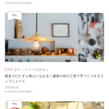
DIY&WORKSHOP体験記
作る
#DIY
#インテリア
#手作り
鍛金でひたすら無心になれる！鎌倉の街の工房で手づくりするラ
ンプシェード
2019.6.6
DIY&WORKSHOP体験記
作る