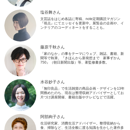
塩谷舞さん
文芸誌をはじめ各誌に寄稿、note定期購読マガジン
『視点』にてエッセイを更新中。展覧会の企画や、イ
ンテリアのコーディネートをすることも。
藤原千秋さん
「家のなか」の事をテーマにウェブ、雑誌、書籍、新
聞等で執筆。『きほんから新発想まで 家事ずかん
750』（朝日新聞出版）等、著監修書多数。
水谷妙子さん
「無印良品」で生活雑貨の商品企画・デザインを13年
間務めたのち、現在は整理収納アドバイザーとしてお
片づけ講座開催、書籍出版やテレビなどで活躍。
阿部絢子さん
生活研究家、消費生活アドバイザー。整理収納から
食、掃除など、生活全般に渡る知識を生かした著作多