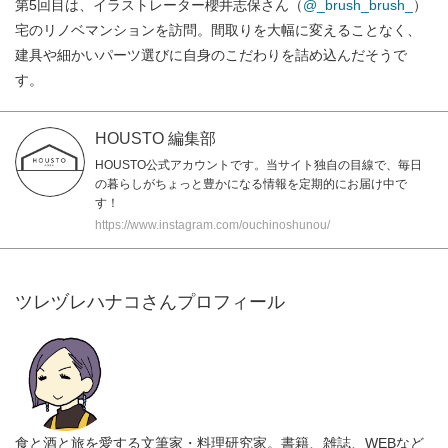
第5回目は、イラストレーター櫻井志保さん（
@_brush_brush_
）
宅のリノベマンションを訪問。間取りを大幅に変えることなく、
建具や細かいパーツ選びに自身のこだわりを詰め込んだそうで
す。
HOUSTO 編集部
HOUSTO公式アカウントです。当サイト独自の目線で、毎日
の暮らしがちょっと豊かになる情報を定期的にお届け中で
す！
https://www.instagram.com/ouchinoshunou/
ツレヅレハナコさんプロフィール
食と酒と旅を愛する文筆家・料理研究家。書籍、雑誌、WEBなど