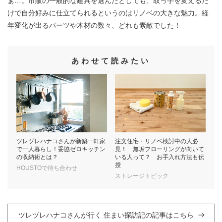
ぁ…。市販の一般的な建具を選んだとしても、取っ手を変えるだ
けで自分好みに仕立てられるというのはリノベの大きな魅力。経
年変化が出るパーツや木材の数々、どれも素敵でした！
あわせて読みたい
ツレヅレハナコさんが新築一軒家
注文住宅・リノベ検討中の人必
で一人暮らし！妥協ゼロキッチン
見！ 無垢フローリングが向いて
の収納術とは？
いる人って？ お手入れ方法も伝
授
HOUSTOで待ち合わせ
ストレージトピック
ツレヅレハナコさんが行く 住まい探訪記の記事はこちら