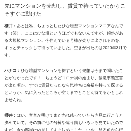
先にマンションを売却し、賃貸で待っていたからこ
そすぐに動けた
櫻井：
あとは私、ちょっとしたひな壇型マンションマニアなんで
す（笑）。ここはひな壇というほどでもないんですが、傾斜があ
る大規模マンション。今住んでいる号棟が売りに出されるのを、
ずっとチェックして待っていました。空きが出たのは2020年3月で
す。
ハナコ：
ひな壇型マンションを探すという発想は今まで聞いたこ
とがなかったです！ ちょうどコロナ禍の始まり、緊急事態宣言
が出た頃か。すでに賃貸だったなら気持ちに余裕を持って探せる
というか、気に入ったところが空くまでとことん待てるかもしれ
ませんね。
櫻井：
はい、宣言が明けてまだ売れ残っていたら内見に行こうと
決めていて。その前に他の号棟や違う階もいろいろ見ていたので
すが、今の部屋は内見してすぐ決めました。いや、見る前からほ