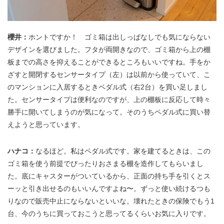
櫻井：
ホントですか！ ゴミ箱は出しっぱなしでも気にならない
デザインを選びました。フタが両開きなので、ゴミ箱から上の棚
板までの高さを抑えることができるところもいいですね。手をか
ざすと開閉するセンサータイプ（左）は以前から使っていて、こ
のマンションに入居するときペダル式（右2台）を買い足しまし
た。センサータイプは便利なのですが、上の棚板に反応して時々
勝手に開いてしまうのが気になって。そのうちペダル式に買い替
えようと思っています。
ハナコ：
なるほど。私はペダル式です。家を建てるときは、この
ゴミ箱を使う前提でぴったりおさまる棚を造作してもらいまし
た。底にキャスターがついているから、正面の持ち手を引くとス
ーッと引き出せるのもいいんですよね〜。ずっと使い続けるつも
りなので販売中止にならないといいな。壊れたときの保険でもう1
台、今のうちに買っておこうと思ってるくらいお気に入りです。