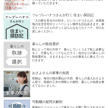
綴っていただきます。
ツレヅレハナコさんが行く 住まい探訪記
「人の家を見るのが好き」というハナコさんが、全国各
地の注文住宅やリノベーション物件を訪ね歩きます。家
主とハナコさんのざっくばらんなおうちトーク、ぜひお
楽しみください。
暮らしの取捨選択
私にとって何が大切？ 暮らしていくうえで私に必要な
モノ、不要なモノってなんだろう。自分なりの暮らしの
取捨選択を、さまざまなジャンルの著名人に教えていた
だきます。
おさよさんの家事の知恵
収納は、毎日の積み重ねが大切。暮らしの達人おさよさ
ん邸で、収納の工夫や掃除との相性、暮らしの知恵を教
えてもらいました。
可動棚の疑問大解剖
新築やリノベーションで家をつくる際に取り入れる人が