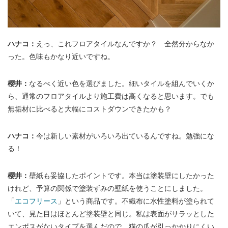
ハナコ：
えっ、これフロアタイルなんですか？ 全然分からなか
った。色味もかなり近いですね。
櫻井：
なるべく近い色を選びました。細いタイルを組んでいくか
ら、通常のフロアタイルより施工費は高くなると思います。でも
無垢材に比べると大幅にコストダウンできたかも？
ハナコ：
今は新しい素材がいろいろ出ているんですね。勉強にな
る！
櫻井：
壁紙も妥協したポイントです。本当は塗装壁にしたかった
けれど、予算の関係で塗装ずみの壁紙を使うことにしました。
「
エコフリース
」という商品です。不織布に水性塗料が塗られて
いて、見た目はほとんど塗装壁と同じ。私は表面がサラッとした
エンボスがないタイプを選んだので、猫の爪が引っかかりにくい