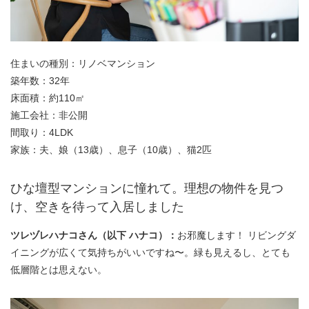
住まいの種別：リノベマンション
築年数：32年
床面積：約110㎡
施工会社：非公開
間取り：4LDK
家族：夫、娘（13歳）、息子（10歳）、猫2匹
ひな壇型マンションに憧れて。理想の物件を見つ
け、空きを待って入居しました
ツレヅレハナコさん（以下 ハナコ）：
お邪魔します！ リビングダ
イニングが広くて気持ちがいいですね〜。緑も見えるし、とても
低層階とは思えない。