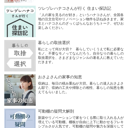
ツレヅレハナコさんが行く 住まい探訪記
「人の家を見るのが好き」というハナコさんが、全国各
地の注文住宅やリノベーション物件を訪ね歩きます。家
主とハナコさんのざっくばらんなおうちトーク、ぜひお
楽しみください。
暮らしの取捨選択
私にとって何が大切？ 暮らしていくうえで私に必要な
モノ、不要なモノってなんだろう。自分なりの暮らしの
取捨選択を、さまざまなジャンルの著名人に教えていた
だきます。
おさよさんの家事の知恵
収納は、毎日の積み重ねが大切。暮らしの達人おさよさ
ん邸で、収納の工夫や掃除との相性、暮らしの知恵を教
えてもらいました。
可動棚の疑問大解剖
新築やリノベーションで家をつくる際に取り入れる人が
増えている可動棚。棚板が自由に上下に動かせるフレキ
シブルさが人気です。可動棚の疑問や魅力を深掘りして