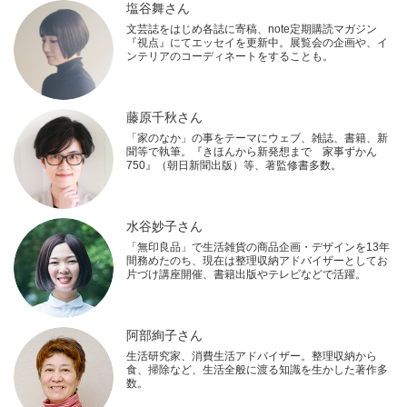
塩谷舞さん
文芸誌をはじめ各誌に寄稿、note定期購読マガジン
『視点』にてエッセイを更新中。展覧会の企画や、イ
ンテリアのコーディネートをすることも。
藤原千秋さん
「家のなか」の事をテーマにウェブ、雑誌、書籍、新
聞等で執筆。『きほんから新発想まで 家事ずかん
750』（朝日新聞出版）等、著監修書多数。
水谷妙子さん
「無印良品」で生活雑貨の商品企画・デザインを13年
間務めたのち、現在は整理収納アドバイザーとしてお
片づけ講座開催、書籍出版やテレビなどで活躍。
阿部絢子さん
生活研究家、消費生活アドバイザー。整理収納から
食、掃除など、生活全般に渡る知識を生かした著作多
数。