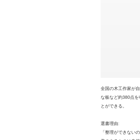
全国の木工作家が自
な板など約380点
とができる。
選書理由:
「整理ができないの