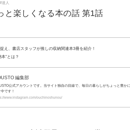
#達人
っと楽しくなる本の話 第1話
捉え、書店スタッフが推しの収納関連本3冊を紹介！
納本”とは？
OUSTO 編集部
OUSTO公式アカウントです。当サイト独自の目線で、毎日の暮らしがちょっと豊か
け中です！
ps://www.instagram.com/ouchinoshunou/