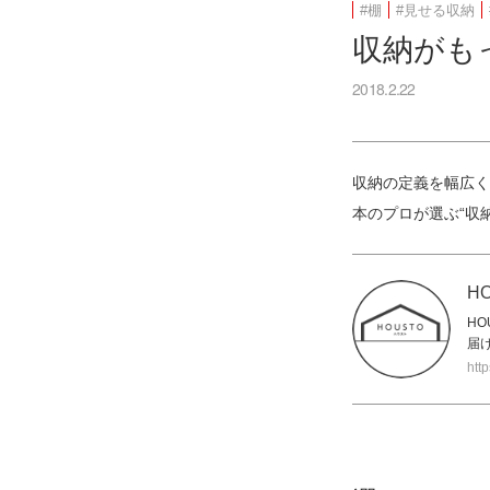
#棚
#見せる収納
収納がも
2018.2.22
収納の定義を幅広く
本のプロが選ぶ“収
H
H
届
htt