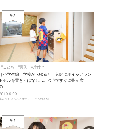
学ぶ
#こども
#実例
#片付け
［小学生編］学校から帰ると、玄関にポイッとラン
ドセルを置きっぱなし…。帰宅後すぐに指定席
の……
2019.9.29
本多さおりさんと考える こどもの収納
学ぶ