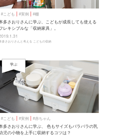
#こども
#実例
#棚
本多さおりさんに学ぶ、こどもが成長しても使える
フレキシブルな「収納家具」。
2019.1.31
本多さおりさんと考える こどもの収納
学ぶ
#こども
#実例
#赤ちゃん
本多さおりさんに学ぶ、 色もサイズもバラバラの乳
幼児の小物を上手に収納するコツは？