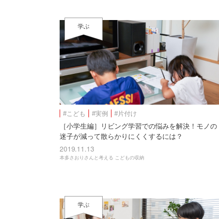
学ぶ
#こども
#実例
#片付け
［小学生編］リビング学習での悩みを解決！モノの
迷子が減って散らかりにくくするには？
2019.11.13
本多さおりさんと考える こどもの収納
学ぶ