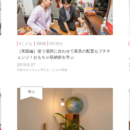
#こども
#実例
#片付け
［実践編］使う場所に合わせて家具の配置もプチチ
ェンジ！おもちゃ収納術を学ぶ
2019.6.27
本多さおりさんと考える こどもの収納
学ぶ