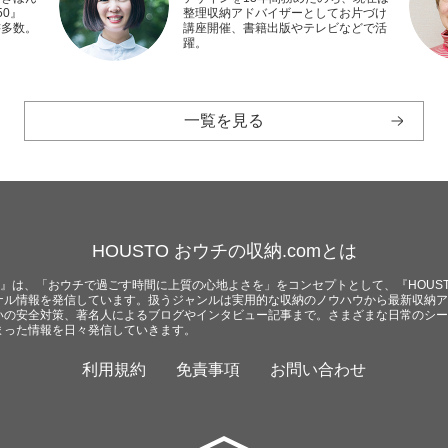
0』
整理収納アドバイザーとしてお片づけ
書多数。
講座開催、書籍出版やテレビなどで活
躍。
一覧を見る
HOUSTO おウチの収納.comとは
com』は、「おウチで過ごす時間に上質の心地よさを」をコンセプトとして、『HOUST
ナル情報を発信しています。扱うジャンルは実用的な収納のノウハウから最新収納ア
いの安全対策、著名人によるブログやインタビュー記事まで。さまざまな日常のシー
まった情報を日々発信していきます。
利用規約
免責事項
お問い合わせ