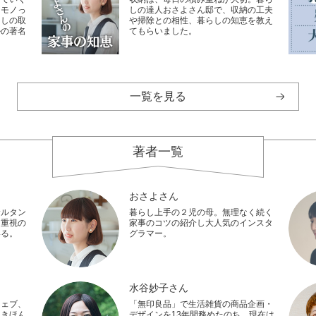
なモノっ
しの達人おさよさん邸で、収納の工夫
らしの取
や掃除との相性、暮らしの知恵を教え
ルの著名
てもらいました。
一覧を見る
著者一覧
おさよさん
サルタン
暮らし上手の２児の母。無理なく続く
し重視の
家事のコツの紹介し大人気のインスタ
いる。
グラマー。
水谷妙子さん
ウェブ、
「無印良品」で生活雑貨の商品企画・
『きほん
デザインを13年間務めたのち、現在は