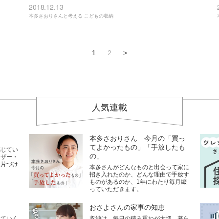
2018.12.13
本多さおりさんと考える こどもの収納
1
2
>
人気連載
本多さおりさん 今月の「買っ
てよかったもの」「手放したも
感じてい
の」
イザー・
い片づけ
本多さんがどんなものと出会って家に
招き入れたのか、どんな理由で手放す
ものがあるのか、1年にわたり毎月綴
っていただきます。
おさよさんの家事の知恵
していく
収納は、毎日の積み重ねが大切。暮ら