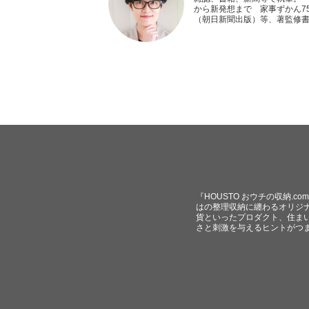
から新発想まで 家事ずかん75
（朝日新聞出版）等、著監修
『HOUSTO おウチの収納.
はの整理収納に纏わるオリジ
貨といったプロダクト、住ま
さと刺激を与えるヒントがつ