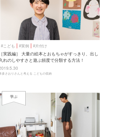
#こども
#実例
#片付け
［実践編］ 大量の絵本とおもちゃがすっきり、出し
入れのしやすさと遊ぶ頻度で分類する方法！
2019.5.30
本多さおりさんと考える こどもの収納
学ぶ