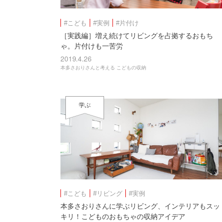
#こども
#実例
#片付け
［実践編］増え続けてリビングを占拠するおもち
ゃ。片付けも一苦労
2019.4.26
本多さおりさんと考える こどもの収納
学ぶ
#こども
#リビング
#実例
本多さおりさんに学ぶリビング、インテリアもスッ
キリ！こどものおもちゃの収納アイデア