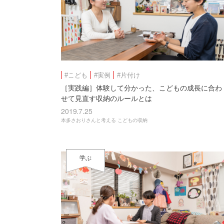
#こども
#実例
#片付け
［実践編］体験して分かった、こどもの成長に合わ
せて見直す収納のルールとは
2019.7.25
本多さおりさんと考える こどもの収納
学ぶ