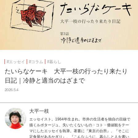
#エッセイ
#コラム
#暮らし
たいらなケーキ 大平一枝の行ったり来たり
日記｜冷静と適当のはざまで
2026.5.4
大平一枝
エッセイスト。1964年生まれ。市井の生活者を独自の目線で
描くルポタージュ、失いたくないもの・コト・価値観をテー
マにしたエッセイを執筆。著書に『東京の台所』、『そこに
定食屋があるかぎり』、『こんなふうに、暮らしと人を書い