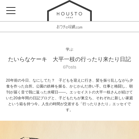
学ぶ
たいらなケーキ 大平一枝の行ったり来たり日記
6Posts
20年前の今日、なにしてた？ 子どもを迎えに行き、髪を振り乱しながら夕
食を作った台所。公園の鉄棒を握る、かじかんだ赤い手。仕事と格闘し、朝
刊が届く音で我に返った水曜日――。エッセイストの大平一枝さんが続けて
いた20余年間の日記ブログと、子どもたちが巣立ち、それぞれに新しい家庭
という箱を持つ今。人生の時間が交差する「行ったりきたり」エッセイで
す。