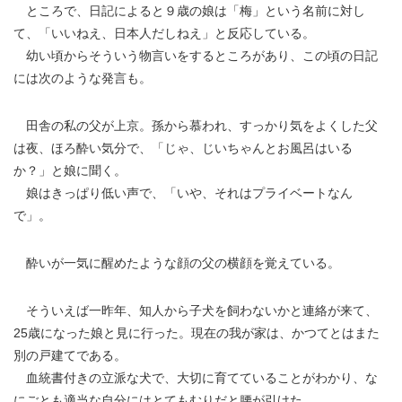
ところで、日記によると９歳の娘は「梅」という名前に対し
て、「いいねえ、日本人だしねえ」と反応している。
幼い頃からそういう物言いをするところがあり、この頃の日記
には次のような発言も。
田舎の私の父が上京。孫から慕われ、すっかり気をよくした父
は夜、ほろ酔い気分で、「じゃ、じいちゃんとお風呂はいる
か？」と娘に聞く。
娘はきっぱり低い声で、「いや、それはプライベートなん
で」。
酔いが一気に醒めたような顔の父の横顔を覚えている。
そういえば一昨年、知人から子犬を飼わないかと連絡が来て、
25歳になった娘と見に行った。現在の我が家は、かつてとはまた
別の戸建てである。
血統書付きの立派な犬で、大切に育てていることがわかり、な
にごとも適当な自分にはとてもむりだと腰が引けた。