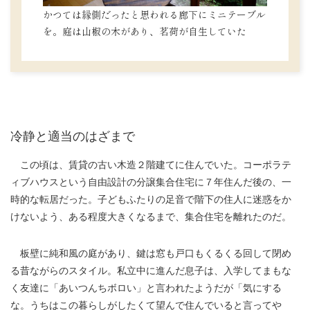
かつては縁側だったと思われる廊下にミニテーブル
を。庭は山椒の木があり、茗荷が自生していた
冷静と適当のはざまで
この頃は、賃貸の古い木造２階建てに住んでいた。コーポラテ
ィブハウスという自由設計の分譲集合住宅に７年住んだ後の、一
時的な転居だった。子どもふたりの足音で階下の住人に迷惑をか
けないよう、ある程度大きくなるまで、集合住宅を離れたのだ。
板壁に純和風の庭があり、鍵は窓も戸口もくるくる回して閉め
る昔ながらのスタイル。私立中に進んだ息子は、入学してまもな
く友達に「あいつんちボロい」と言われたようだが「気にする
な。うちはこの暮らしがしたくて望んで住んでいると言ってや