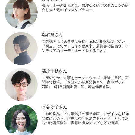
暮らし上手の２児の母。無理なく続く家事のコツの紹
介し大人気のインスタグラマー。
塩谷舞さん
文芸誌をはじめ各誌に寄稿、note定期購読マガジン
『視点』にてエッセイを更新中。展覧会の企画や、イ
ンテリアのコーディネートをすることも。
藤原千秋さん
「家のなか」の事をテーマにウェブ、雑誌、書籍、新
聞等で執筆。『きほんから新発想まで 家事ずかん
750』（朝日新聞出版）等、著監修書多数。
水谷妙子さん
「無印良品」で生活雑貨の商品企画・デザインを13年
間務めたのち、現在は整理収納アドバイザーとしてお
片づけ講座開催、書籍出版やテレビなどで活躍。