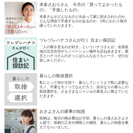
本多さおりさん 今月の「買ってよかったも
の」「手放したもの」
本多さんがどんなものと出会って家に招き入れたのか、
どんな理由で手放すものがあるのか、1年にわたり毎月
綴っていただきます。
ツレヅレハナコさんが行く 住まい探訪記
「人の家を見るのが好き」というハナコさんが、全国各
地の注文住宅やリノベーション物件を訪ね歩きます。家
主とハナコさんのざっくばらんなおうちトーク、ぜひお
楽しみください。
暮らしの取捨選択
私にとって何が大切？ 暮らしていくうえで私に必要な
モノ、不要なモノってなんだろう。自分なりの暮らしの
取捨選択を、さまざまなジャンルの著名人に教えていた
だきます。
おさよさんの家事の知恵
収納は、毎日の積み重ねが大切。暮らしの達人おさよさ
ん邸で、収納の工夫や掃除との相性、暮らしの知恵を教
えてもらいました。