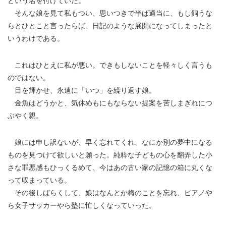
という名を付けていた。
そんな娘を見て私もつい、思いつきで半ば適当に、もし飼うな
らとひとこと言ったらば、日記のような展開になってしまったと
いうわけである。
これはひとえに私が悪い。できもしないことを軽々しく言うも
のではない。
目を輝かせ、永遠に「いつ」を繰り返す娘。
金魚はどうかと、気休めもにもならない提案を苦しまぎれにつ
ぶやく親。
娘には申し訳ないが、早く忘れてくれ、なにか別の夢中になる
ものを見つけて欲しいと願った。純粋な子どもの心を翻弄した小
さな罪悪感もひっくるめて、今はあの古い家の記憶の箱に丸くな
って収まっている。
その後しばらくして、娘はなんとか梅のことを忘れ、ピアノや
ら女子サッカーやら塾に忙しくなっていった。