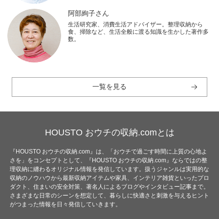
阿部絢子さん
生活研究家、消費生活アドバイザー。整理収納から
食、掃除など、生活全般に渡る知識を生かした著作多
数。
一覧を見る
HOUSTO おウチの収納.comとは
『HOUSTO おウチの収納.com』は、「おウチで過ごす時間に上質の心地よ
さを」をコンセプトとして、『HOUSTO おウチの収納.com』ならではの整
理収納に纏わるオリジナル情報を発信しています。扱うジャンルは実用的な
収納のノウハウから最新収納アイテムや家具、インテリア雑貨といったプロ
ダクト、住まいの安全対策、著名人によるブログやインタビュー記事まで。
さまざまな日常のシーンを想定して、暮らしに快適さと刺激を与えるヒント
がつまった情報を日々発信していきます。