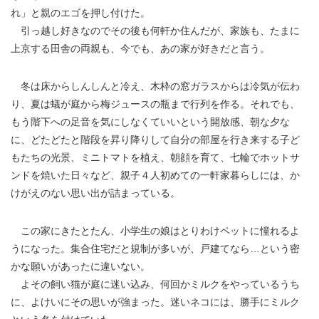
れ」と親のエゴを押し付けた。
引っ越し好きなのでその後も何軒か住んだが、家族も、たまに
上京する田舎の両親も、今でも、あの家が好きだと言う。
冬は床からしんしんと冷え、木枠の窓ガラスからは冷気が伝わ
り、夏は蟻が庭から梅ジュースの瓶まで行列を作る。それでも、
もう階下への足音を気にしなくていいという開放感、朝な夕な
に、どたどたと階段を昇り降りして自分の部屋を行き来する子ど
もたちの光景、ミニトマトを植え、朝顔を育て、七輪でホットサ
ンドを焼いた日々など、親子４人初めての一軒家暮らしには、か
けがえのない思い出が詰まっている。
この家にきたとたん、小学生の娘はとりわけペットに憧れるよ
うになった。集合住宅だと規制が多いが、戸建てなら…という密
かな願いがあったに違いない。
よその飼い猫が庭に迷い込み、何回かミルクをやっているうち
に、よけいにその思いが強まった。迷いネコには、勝手にミルク