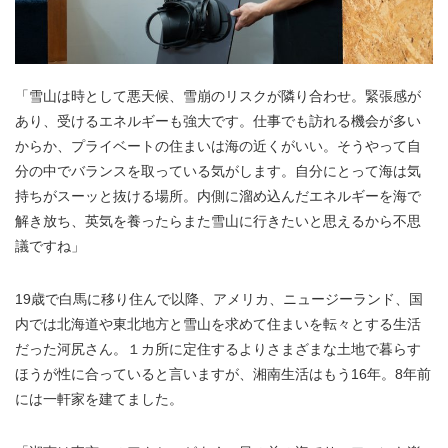
「雪山は時として悪天候、雪崩のリスクが隣り合わせ。緊張感が
あり、受けるエネルギーも強大です。仕事でも訪れる機会が多い
からか、プライベートの住まいは海の近くがいい。そうやって自
分の中でバランスを取っている気がします。自分にとって海は気
持ちがスーッと抜ける場所。内側に溜め込んだエネルギーを海で
解き放ち、英気を養ったらまた雪山に行きたいと思えるから不思
議ですね」
19歳で白馬に移り住んで以降、アメリカ、ニュージーランド、国
内では北海道や東北地方と雪山を求めて住まいを転々とする生活
だった河尻さん。１カ所に定住するよりさまざまな土地で暮らす
ほうが性に合っていると言いますが、湘南生活はもう16年。8年前
には一軒家を建てました。