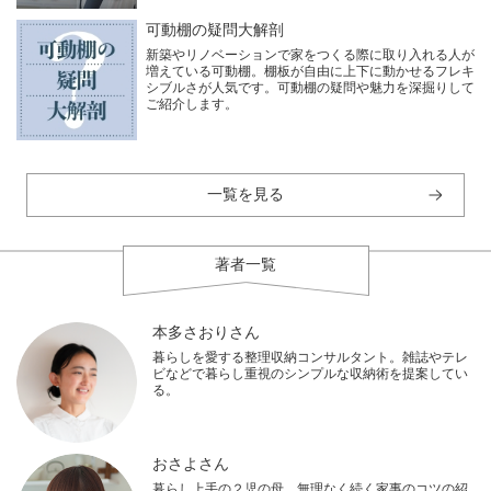
可動棚の疑問大解剖
新築やリノベーションで家をつくる際に取り入れる人が
増えている可動棚。棚板が自由に上下に動かせるフレキ
シブルさが人気です。可動棚の疑問や魅力を深掘りして
ご紹介します。
一覧を見る
著者一覧
本多さおりさん
暮らしを愛する整理収納コンサルタント。雑誌やテレ
ビなどで暮らし重視のシンプルな収納術を提案してい
る。
おさよさん
暮らし上手の２児の母。無理なく続く家事のコツの紹