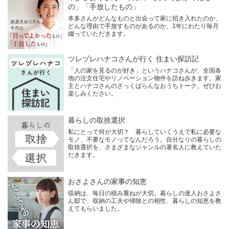
の」「手放したもの」
本多さんがどんなものと出会って家に招き入れたのか、
どんな理由で手放すものがあるのか、1年にわたり毎月
綴っていただきます。
ツレヅレハナコさんが行く 住まい探訪記
「人の家を見るのが好き」というハナコさんが、全国各
地の注文住宅やリノベーション物件を訪ね歩きます。家
主とハナコさんのざっくばらんなおうちトーク、ぜひお
楽しみください。
暮らしの取捨選択
私にとって何が大切？ 暮らしていくうえで私に必要な
モノ、不要なモノってなんだろう。自分なりの暮らしの
取捨選択を、さまざまなジャンルの著名人に教えていた
だきます。
おさよさんの家事の知恵
収納は、毎日の積み重ねが大切。暮らしの達人おさよさ
ん邸で、収納の工夫や掃除との相性、暮らしの知恵を教
えてもらいました。