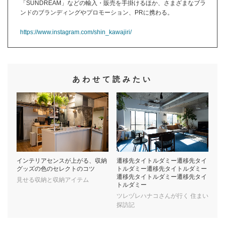
「SUNDREAM」などの輸入・販売を手掛けるほか、さまざまなブラ
ンドのブランディングやプロモーション、PRに携わる。
https://www.instagram.com/shin_kawajiri/
あわせて読みたい
インテリアセンスが上がる、収納
遷移先タイトルダミー遷移先タイ
グッズの色のセレクトのコツ
トルダミー遷移先タイトルダミー
遷移先タイトルダミー遷移先タイ
見せる収納と収納アイテム
トルダミー
ツレヅレハナコさんが行く 住まい
探訪記