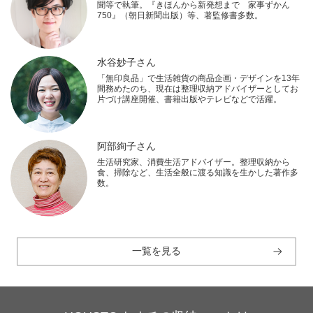
聞等で執筆。『きほんから新発想まで 家事ずかん
750』（朝日新聞出版）等、著監修書多数。
水谷妙子さん
「無印良品」で生活雑貨の商品企画・デザインを13年
間務めたのち、現在は整理収納アドバイザーとしてお
片づけ講座開催、書籍出版やテレビなどで活躍。
阿部絢子さん
生活研究家、消費生活アドバイザー。整理収納から
食、掃除など、生活全般に渡る知識を生かした著作多
数。
一覧を見る