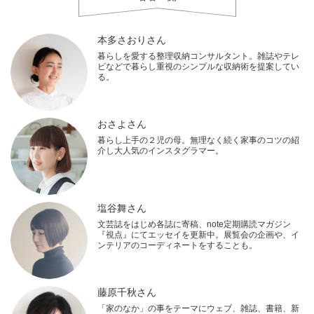
本多さおりさん
暮らしを愛する整理収納コンサルタント。雑誌やテレ
ビなどで暮らし重視のシンプルな収納術を提案してい
る。
おさよさん
暮らし上手の２児の母。無理なく続く家事のコツの紹
介し大人気のインスタグラマー。
塩谷舞さん
文芸誌をはじめ各誌に寄稿、note定期購読マガジン
『視点』にてエッセイを更新中。展覧会の企画や、イ
ンテリアのコーディネートをすることも。
藤原千秋さん
「家のなか」の事をテーマにウェブ、雑誌、書籍、新