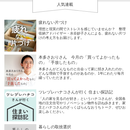
人気連載
疲れない片づけ
理想と現実の間でストレスを感じていませんか？ 整理
収納アドバイザー・水谷妙子さんによる、疲れない片づ
けの考え方をお届けします。
本多さおりさん 今月の「買ってよかったも
の」「手放したもの」
本多さんがどんなものと出会って家に招き入れたのか、
どんな理由で手放すものがあるのか、1年にわたり毎月
綴っていただきます。
ツレヅレハナコさんが行く 住まい探訪記
「人の家を見るのが好き」というハナコさんが、全国各
地の注文住宅やリノベーション物件を訪ね歩きます。家
主とハナコさんのざっくばらんなおうちトーク、ぜひお
楽しみください。
暮らしの取捨選択