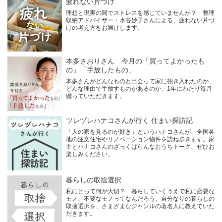
疲れない片づけ
理想と現実の間でストレスを感じていませんか？ 整理
収納アドバイザー・水谷妙子さんによる、疲れない片づ
けの考え方をお届けします。
本多さおりさん 今月の「買ってよかったも
の」「手放したもの」
本多さんがどんなものと出会って家に招き入れたのか、
どんな理由で手放すものがあるのか、1年にわたり毎月
綴っていただきます。
ツレヅレハナコさんが行く 住まい探訪記
「人の家を見るのが好き」というハナコさんが、全国各
地の注文住宅やリノベーション物件を訪ね歩きます。家
主とハナコさんのざっくばらんなおうちトーク、ぜひお
楽しみください。
暮らしの取捨選択
私にとって何が大切？ 暮らしていくうえで私に必要な
モノ、不要なモノってなんだろう。自分なりの暮らしの
取捨選択を、さまざまなジャンルの著名人に教えていた
だきます。