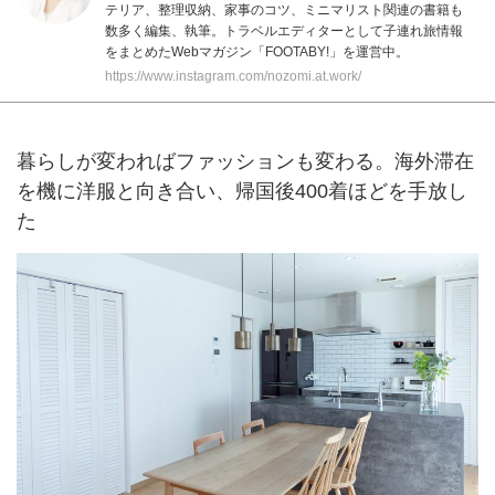
テリア、整理収納、家事のコツ、ミニマリスト関連の書籍も
数多く編集、執筆。トラベルエディターとして子連れ旅情報
をまとめたWebマガジン
「FOOTABY!」
を運営中。
https://www.instagram.com/nozomi.at.work/
暮らしが変わればファッションも変わる。海外滞在
を機に洋服と向き合い、帰国後400着ほどを手放し
た