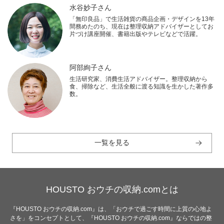
水谷妙子さん
「無印良品」で生活雑貨の商品企画・デザインを13年
間務めたのち、現在は整理収納アドバイザーとしてお
片づけ講座開催、書籍出版やテレビなどで活躍。
阿部絢子さん
生活研究家、消費生活アドバイザー。整理収納から
食、掃除など、生活全般に渡る知識を生かした著作多
数。
一覧を見る
HOUSTO おウチの収納.comとは
『HOUSTO おウチの収納.com』は、「おウチで過ごす時間に上質の心地よ
さを」をコンセプトとして、『HOUSTO おウチの収納.com』ならではの整