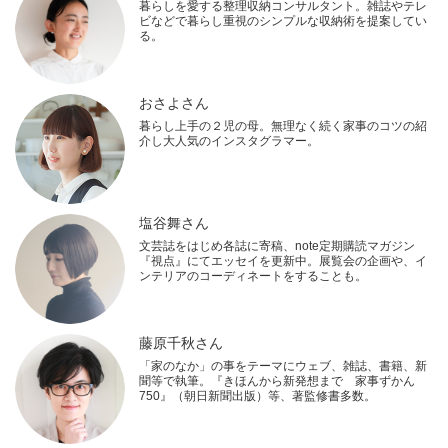
暮らしを愛する整理収納コンサルタント。雑誌やテレ
ビなどで暮らし重視のシンプルな収納術を提案してい
る。
おさよさん
暮らし上手の２児の母。無理なく続く家事のコツの紹
介し大人気のインスタグラマー。
塩谷舞さん
文芸誌をはじめ各誌に寄稿、note定期購読マガジン
『視点』にてエッセイを更新中。展覧会の企画や、イ
ンテリアのコーディネートをすることも。
藤原千秋さん
「家のなか」の事をテーマにウェブ、雑誌、書籍、新
聞等で執筆。『きほんから新発想まで 家事ずかん
750』（朝日新聞出版）等、著監修書多数。