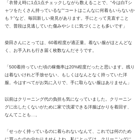
「衣替え時に1点1点チェックしながら数えることで、“今は白Tシ
ャツをたくさん持っているな”“コートはこんなに何着もいらないか
も？”など、毎回新しい発見があります。手にとって見直すこと
で、普段は見逃していた傷みやシミに気づくことも多いです」
柴田さんにとっては、60着程度が適正量。着ない服がほとんどな
く、お手入れも行き届く枚数なんだそうです。
「500着持っていた頃の稼働率は20%程度だったと思います。残り
は着ないけれど手放せない、もしくはなんとなく持っていた洋
服。今はすべてがお気に入りで、手に取らない服はありません」
以前はクリーニング代の負担も気になっていました。クリーニン
グに出したくないがために家で洗濯できる洋服ばかりを着回す、
なんてことも…。
「せっかく持っているのに着られないなんて、これでは何のため
に買ったのか分かりませんよね。私にとっては、クリーニングに