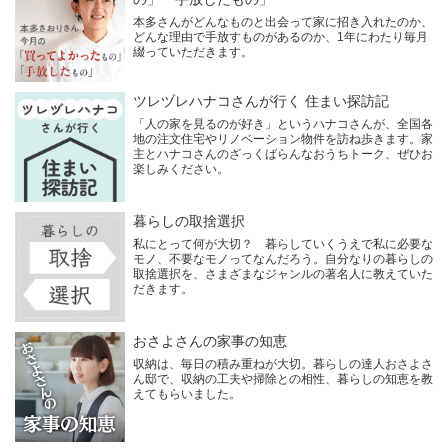
本多さんがどんなものと出会って家に招き入れたのか、
どんな理由で手放すものがあるのか、1年にわたり毎月
綴っていただきます。
ツレヅレハナコさんが行く 住まい探訪記
「人の家を見るのが好き」というハナコさんが、全国各
地の注文住宅やリノベーション物件を訪ね歩きます。家
主とハナコさんのざっくばらんなおうちトーク、ぜひお
楽しみください。
暮らしの取捨選択
私にとって何が大切？ 暮らしていくうえで私に必要な
モノ、不要なモノってなんだろう。自分なりの暮らしの
取捨選択を、さまざまなジャンルの著名人に教えていた
だきます。
おさよさんの家事の知恵
収納は、毎日の積み重ねが大切。暮らしの達人おさよさ
ん邸で、収納の工夫や掃除との相性、暮らしの知恵を教
えてもらいました。