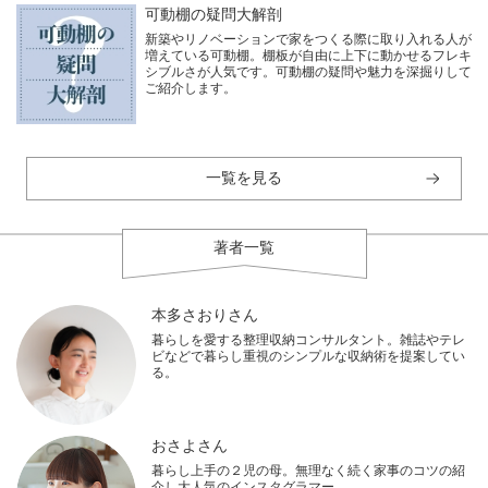
可動棚の疑問大解剖
新築やリノベーションで家をつくる際に取り入れる人が
増えている可動棚。棚板が自由に上下に動かせるフレキ
シブルさが人気です。可動棚の疑問や魅力を深掘りして
ご紹介します。
一覧を見る
著者一覧
本多さおりさん
暮らしを愛する整理収納コンサルタント。雑誌やテレ
ビなどで暮らし重視のシンプルな収納術を提案してい
る。
おさよさん
暮らし上手の２児の母。無理なく続く家事のコツの紹
介し大人気のインスタグラマー。