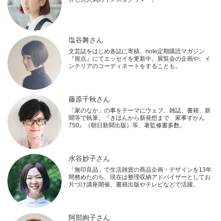
塩谷舞さん
文芸誌をはじめ各誌に寄稿、note定期購読マガジン
『視点』にてエッセイを更新中。展覧会の企画や、イ
ンテリアのコーディネートをすることも。
藤原千秋さん
「家のなか」の事をテーマにウェブ、雑誌、書籍、新
聞等で執筆。『きほんから新発想まで 家事ずかん
750』（朝日新聞出版）等、著監修書多数。
水谷妙子さん
「無印良品」で生活雑貨の商品企画・デザインを13年
間務めたのち、現在は整理収納アドバイザーとしてお
片づけ講座開催、書籍出版やテレビなどで活躍。
阿部絢子さん