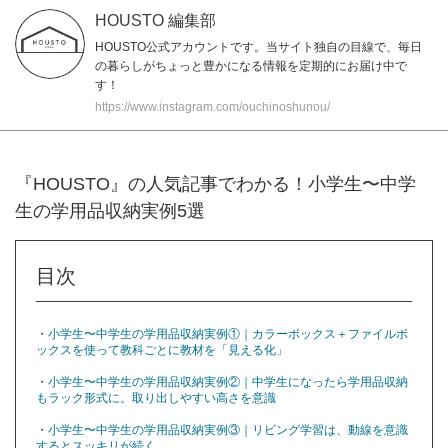
HOUSTO 編集部
HOUSTO公式アカウントです。当サイト独自の目線で、毎日
の暮らしがちょっと豊かになる情報を定期的にお届け中で
す！
https://www.instagram.com/ouchinoshunou/
『HOUSTO』の人気記事でわかる！小学生〜中学
生の学用品収納実例5選
目次
・
小学生〜中学生の学用品収納実例①｜カラーボックス＋ファイルボ
ックスを使って教科ごとに教材を「見える化」
・
小学生〜中学生の学用品収納実例②｜中学生になったら学用品収納
もラック形式に。取り出しやすい高さを意識
・
小学生〜中学生の学用品収納実例③｜リビング学習は、動線を意識
するとスッキリが続く