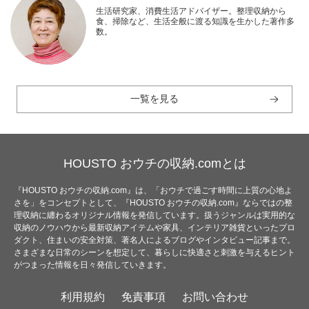
生活研究家、消費生活アドバイザー。整理収納から
食、掃除など、生活全般に渡る知識を生かした著作多
数。
一覧を見る
HOUSTO おウチの収納.comとは
『HOUSTO おウチの収納.com』は、「おウチで過ごす時間に上質の心地よ
さを」をコンセプトとして、『HOUSTO おウチの収納.com』ならではの整
理収納に纏わるオリジナル情報を発信しています。扱うジャンルは実用的な
収納のノウハウから最新収納アイテムや家具、インテリア雑貨といったプロ
ダクト、住まいの安全対策、著名人によるブログやインタビュー記事まで。
さまざまな日常のシーンを想定して、暮らしに快適さと刺激を与えるヒント
がつまった情報を日々発信していきます。
利用規約
免責事項
お問い合わせ