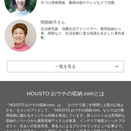
片づけ講座開催、書籍出版やテレビなどで活躍。
阿部絢子さん
生活研究家、消費生活アドバイザー。整理収納から
食、掃除など、生活全般に渡る知識を生かした著作多
数。
一覧を見る
HOUSTO おウチの収納.comとは
『HOUSTO おウチの収納.com』は、「おウチで過ごす時間に上質の心地よ
さを」をコンセプトとして、『HOUSTO おウチの収納.com』ならではの整
理収納に纏わるオリジナル情報を発信しています。扱うジャンルは実用的な
収納のノウハウから最新収納アイテムや家具、インテリア雑貨といったプロ
ダクト、住まいの安全対策、著名人によるブログやインタビュー記事まで。