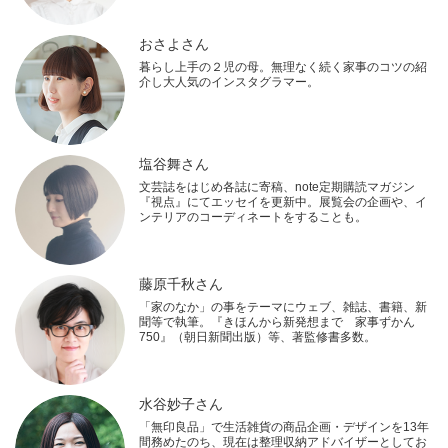
おさよさん
暮らし上手の２児の母。無理なく続く家事のコツの紹
介し大人気のインスタグラマー。
塩谷舞さん
文芸誌をはじめ各誌に寄稿、note定期購読マガジン
『視点』にてエッセイを更新中。展覧会の企画や、イ
ンテリアのコーディネートをすることも。
藤原千秋さん
「家のなか」の事をテーマにウェブ、雑誌、書籍、新
聞等で執筆。『きほんから新発想まで 家事ずかん
750』（朝日新聞出版）等、著監修書多数。
水谷妙子さん
「無印良品」で生活雑貨の商品企画・デザインを13年
間務めたのち、現在は整理収納アドバイザーとしてお