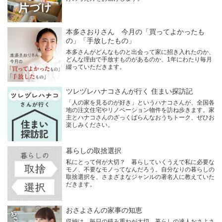
本多さおりさん 今月の「買ってよかったも
の」「手放したもの」
本多さんがどんなものと出会って家に招き入れたのか、
どんな理由で手放すものがあるのか、1年にわたり毎月
綴っていただきます。
ツレヅレハナコさんが行く 住まい探訪記
「人の家を見るのが好き」というハナコさんが、全国各
地の注文住宅やリノベーション物件を訪ね歩きます。家
主とハナコさんのざっくばらんなおうちトーク、ぜひお
楽しみください。
暮らしの取捨選択
私にとって何が大切？ 暮らしていくうえで私に必要な
モノ、不要なモノってなんだろう。自分なりの暮らしの
取捨選択を、さまざまなジャンルの著名人に教えていた
だきます。
おさよさんの家事の知恵
収納は、毎日の積み重ねが大切。暮らしの達人おさよさ