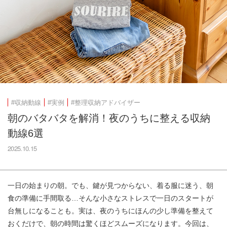
#収納動線
#実例
#整理収納アドバイザー
朝のバタバタを解消！夜のうちに整える収納
動線6選
2025.10.15
一日の始まりの朝。でも、鍵が見つからない、着る服に迷う、朝
食の準備に手間取る…そんな小さなストレスで一日のスタートが
台無しになることも。実は、夜のうちにほんの少し準備を整えて
おくだけで、朝の時間は驚くほどスムーズになります。今回は、