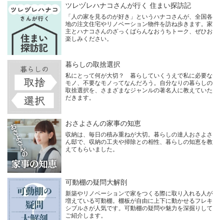
ツレヅレハナコさんが行く 住まい探訪記
「人の家を見るのが好き」というハナコさんが、全国各
地の注文住宅やリノベーション物件を訪ね歩きます。家
主とハナコさんのざっくばらんなおうちトーク、ぜひお
楽しみください。
暮らしの取捨選択
私にとって何が大切？ 暮らしていくうえで私に必要な
モノ、不要なモノってなんだろう。自分なりの暮らしの
取捨選択を、さまざまなジャンルの著名人に教えていた
だきます。
おさよさんの家事の知恵
収納は、毎日の積み重ねが大切。暮らしの達人おさよさ
ん邸で、収納の工夫や掃除との相性、暮らしの知恵を教
えてもらいました。
可動棚の疑問大解剖
新築やリノベーションで家をつくる際に取り入れる人が
増えている可動棚。棚板が自由に上下に動かせるフレキ
シブルさが人気です。可動棚の疑問や魅力を深掘りして
ご紹介します。