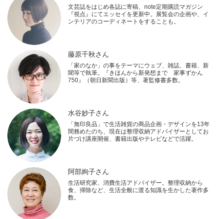
文芸誌をはじめ各誌に寄稿、note定期購読マガジン
『視点』にてエッセイを更新中。展覧会の企画や、イ
ンテリアのコーディネートをすることも。
藤原千秋さん
「家のなか」の事をテーマにウェブ、雑誌、書籍、新
聞等で執筆。『きほんから新発想まで 家事ずかん
750』（朝日新聞出版）等、著監修書多数。
水谷妙子さん
「無印良品」で生活雑貨の商品企画・デザインを13年
間務めたのち、現在は整理収納アドバイザーとしてお
片づけ講座開催、書籍出版やテレビなどで活躍。
阿部絢子さん
生活研究家、消費生活アドバイザー。整理収納から
食、掃除など、生活全般に渡る知識を生かした著作多
数。