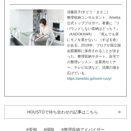
須藤昌子(すどう・まさこ)
整理収納コンサルタント、Ameba
公式トップブロガー。著書に『リ
バウンドしない収納はどっち？』
（KADOKAWA）、『死んでも床
にモノを置かない』（すばる舎）
がある。2019年、ブログが国立国
会図書館に保存されることが決ま
った。整理収納サポート、自宅で
の整理レッスン、企業用セミナ
ー、テレビ出演など、活躍の場を
広げている。
https://ameblo.jp/room-cozy/
HOUSTOで待ち合わせの記事はこちら
#実例
#掃除
#整理収納アドバイザー