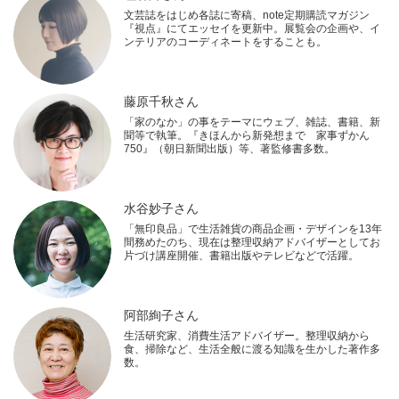
文芸誌をはじめ各誌に寄稿、note定期購読マガジン
『視点』にてエッセイを更新中。展覧会の企画や、イ
ンテリアのコーディネートをすることも。
藤原千秋さん
「家のなか」の事をテーマにウェブ、雑誌、書籍、新
聞等で執筆。『きほんから新発想まで 家事ずかん
750』（朝日新聞出版）等、著監修書多数。
水谷妙子さん
「無印良品」で生活雑貨の商品企画・デザインを13年
間務めたのち、現在は整理収納アドバイザーとしてお
片づけ講座開催、書籍出版やテレビなどで活躍。
阿部絢子さん
生活研究家、消費生活アドバイザー。整理収納から
食、掃除など、生活全般に渡る知識を生かした著作多
数。