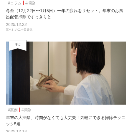
#コラム
#掃除
冬至（12月22日〜1月5日）一年の疲れをリセット。年末のお風
呂配管掃除ですっきりと
2025.12.22
暮らしの二十四節気
学ぶ
#実例
#掃除
年末の大掃除、時間がなくても大丈夫！気軽にできる掃除テクニ
ック5選
2025.12.18