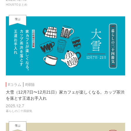
HOUSTOまとめ
学ぶ
#コラム
#掃除
大雪（12月7日〜12月21日）家カフェが楽しくなる。カップ茶渋
を落とす王道お手入れ
2025.12.7
暮らしの二十四節気
学ぶ