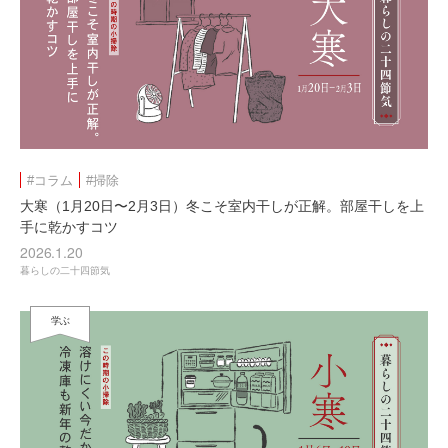
#コラム
#掃除
大寒（1月20日〜2月3日）冬こそ室内干しが正解。部屋干しを上
手に乾かすコツ
2026.1.20
暮らしの二十四節気
学ぶ