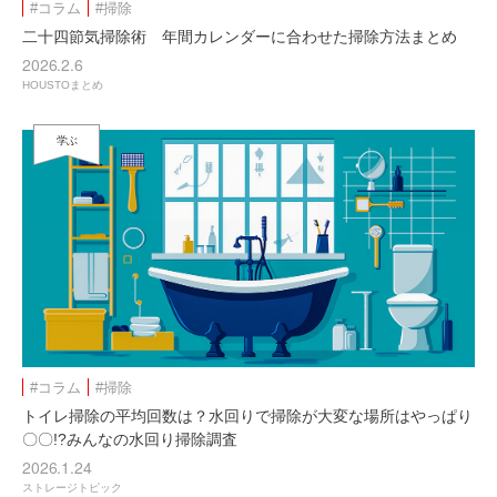
#コラム
#掃除
二十四節気掃除術 年間カレンダーに合わせた掃除方法まとめ
2026.2.6
HOUSTOまとめ
学ぶ
#コラム
#掃除
トイレ掃除の平均回数は？水回りで掃除が大変な場所はやっぱり
〇〇!?みんなの水回り掃除調査
2026.1.24
ストレージトピック