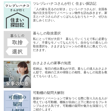
ツレヅレハナコさんが行く 住まい探訪記
「人の家を見るのが好き」というハナコさんが、全国各
地の注文住宅やリノベーション物件を訪ね歩きます。家
主とハナコさんのざっくばらんなおうちトーク、ぜひお
楽しみください。
暮らしの取捨選択
私にとって何が大切？ 暮らしていくうえで私に必要な
モノ、不要なモノってなんだろう。自分なりの暮らしの
取捨選択を、さまざまなジャンルの著名人に教えていた
だきます。
おさよさんの家事の知恵
収納は、毎日の積み重ねが大切。暮らしの達人おさよさ
ん邸で、収納の工夫や掃除との相性、暮らしの知恵を教
えてもらいました。
可動棚の疑問大解剖
新築やリノベーションで家をつくる際に取り入れる人が
増えている可動棚。棚板が自由に上下に動かせるフレキ
シブルさが人気です。可動棚の疑問や魅力を深掘りして
ご紹介します。