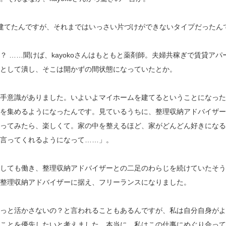
建てたんですが、それまではいっさい片づけができないタイプだったん
？ ……聞けば、kayokoさんはもともと薬剤師。夫婦共稼ぎで賃貸ア
として潰し、そこは開かずの間状態になっていたとか。
手意識がありました。いよいよマイホームを建てるということになった
を集めるようになったんです。見ているうちに、整理収納アドバイザー
ってみたら、楽しくて。家の中を整えるほど、家がどんどん好きになる
言ってくれるようになって……」。
しても働き、整理収納アドバイザーとの二足のわらじを続けていたそう
整理収納アドバイザーに据え、フリーランスになりました。
っと活かさないの？と言われることもあるんですが、私は自分自身がよ
ことを優先したいと考えました。本当に、私はこの仕事にめぐり合って