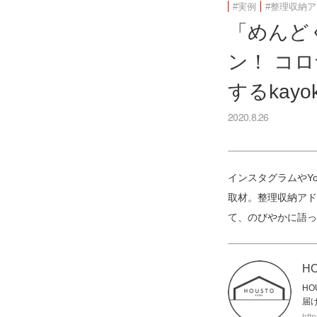
#実例
#整理収納
「めんど
ン！ コ
するkayo
2020.8.26
インスタグラムやYo
取材。整理収納アド
て、のびやかに語っ
H
H
届