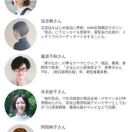
塩谷舞さん
文芸誌をはじめ各誌に寄稿、note定期購読マガジン
『視点』にてエッセイを更新中。展覧会の企画や、イ
ンテリアのコーディネートをすることも。
藤原千秋さん
「家のなか」の事をテーマにウェブ、雑誌、書籍、新
聞等で執筆。『きほんから新発想まで 家事ずかん
750』（朝日新聞出版）等、著監修書多数。
水谷妙子さん
「無印良品」で生活雑貨の商品企画・デザインを13年
間務めたのち、現在は整理収納アドバイザーとしてお
片づけ講座開催、書籍出版やテレビなどで活躍。
阿部絢子さん