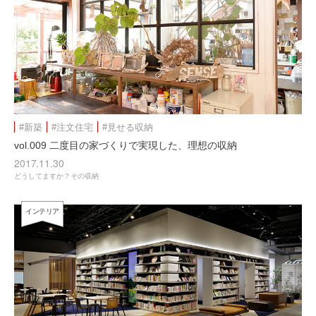
#新築
#注文住宅
#見せる収納
vol.009 二度目の家づくりで実現した、理想の収納
2017.11.30
どうしてますか？その収納
インテリア