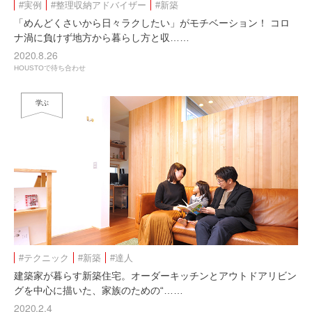
#実例
#整理収納アドバイザー
#新築
「めんどくさいから日々ラクしたい」がモチベーション！ コロ
ナ渦に負けず地方から暮らし方と収……
2020.8.26
HOUSTOで待ち合わせ
学ぶ
#テクニック
#新築
#達人
建築家が暮らす新築住宅。オーダーキッチンとアウトドアリビン
グを中心に描いた、家族のための“……
2020.2.4