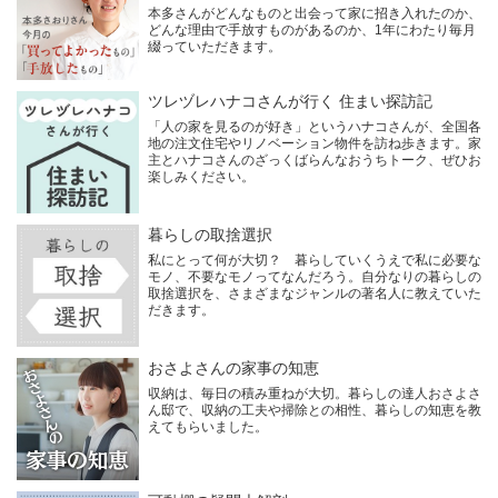
本多さんがどんなものと出会って家に招き入れたのか、
どんな理由で手放すものがあるのか、1年にわたり毎月
綴っていただきます。
ツレヅレハナコさんが行く 住まい探訪記
「人の家を見るのが好き」というハナコさんが、全国各
地の注文住宅やリノベーション物件を訪ね歩きます。家
主とハナコさんのざっくばらんなおうちトーク、ぜひお
楽しみください。
暮らしの取捨選択
私にとって何が大切？ 暮らしていくうえで私に必要な
モノ、不要なモノってなんだろう。自分なりの暮らしの
取捨選択を、さまざまなジャンルの著名人に教えていた
だきます。
おさよさんの家事の知恵
収納は、毎日の積み重ねが大切。暮らしの達人おさよさ
ん邸で、収納の工夫や掃除との相性、暮らしの知恵を教
えてもらいました。