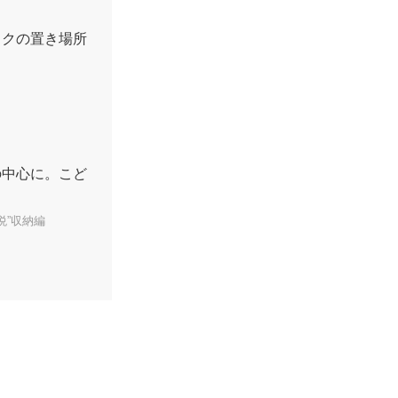
スクの置き場所
の中心に。こど
悦”収納編