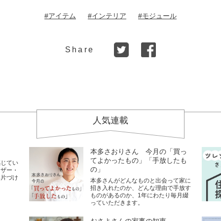
#アイテム
#インテリア
#モジュール
Share
人気連載
本多さおりさん 今月の「買っ
てよかったもの」「手放したも
感じてい
の」
イザー・
い片づけ
本多さんがどんなものと出会って家に
招き入れたのか、どんな理由で手放す
ものがあるのか、1年にわたり毎月綴
っていただきます。