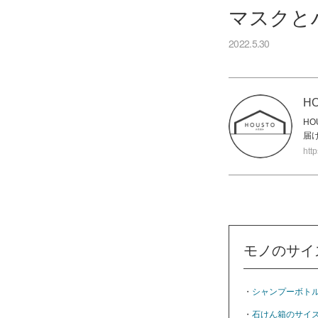
マスクと
2022.5.30
H
H
届
htt
モノのサイ
・
シャンプーボト
・
石けん箱のサイ