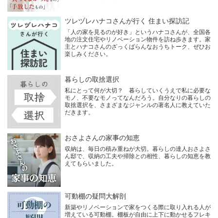
ツレヅレハナコさんが行く 住まい探訪記
「人の家を見るのが好き」というハナコさんが、全国各
地の注文住宅やリノベーション物件を訪ね歩きます。家
主とハナコさんのざっくばらんなおうちトーク、ぜひお
楽しみください。
暮らしの取捨選択
私にとって何が大切？ 暮らしていくうえで私に必要な
モノ、不要なモノってなんだろう。自分なりの暮らしの
取捨選択を、さまざまなジャンルの著名人に教えていた
だきます。
おさよさんの家事の知恵
収納は、毎日の積み重ねが大切。暮らしの達人おさよさ
ん邸で、収納の工夫や掃除との相性、暮らしの知恵を教
えてもらいました。
可動棚の疑問大解剖
新築やリノベーションで家をつくる際に取り入れる人が
増えている可動棚。棚板が自由に上下に動かせるフレキ