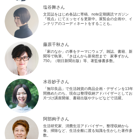
塩谷舞さん
文芸誌をはじめ各誌に寄稿、note定期購読マガジン
『視点』にてエッセイを更新中。展覧会の企画や、イ
ンテリアのコーディネートをすることも。
藤原千秋さん
「家のなか」の事をテーマにウェブ、雑誌、書籍、新
聞等で執筆。『きほんから新発想まで 家事ずかん
750』（朝日新聞出版）等、著監修書多数。
水谷妙子さん
「無印良品」で生活雑貨の商品企画・デザインを13年
間務めたのち、現在は整理収納アドバイザーとしてお
片づけ講座開催、書籍出版やテレビなどで活躍。
阿部絢子さん
生活研究家、消費生活アドバイザー。整理収納から
食、掃除など、生活全般に渡る知識を生かした著作多
数。