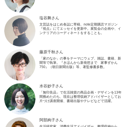
塩谷舞さん
文芸誌をはじめ各誌に寄稿、note定期購読マガジン
『視点』にてエッセイを更新中。展覧会の企画や、イ
ンテリアのコーディネートをすることも。
藤原千秋さん
「家のなか」の事をテーマにウェブ、雑誌、書籍、新
聞等で執筆。『きほんから新発想まで 家事ずかん
750』（朝日新聞出版）等、著監修書多数。
水谷妙子さん
「無印良品」で生活雑貨の商品企画・デザインを13年
間務めたのち、現在は整理収納アドバイザーとしてお
片づけ講座開催、書籍出版やテレビなどで活躍。
阿部絢子さん
生活研究家、消費生活アドバイザー。整理収納から