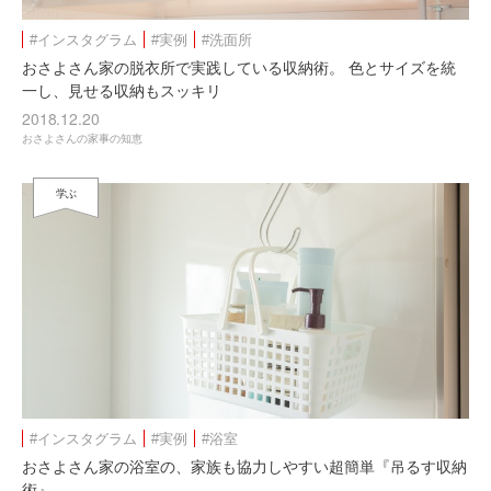
#インスタグラム
#実例
#洗面所
おさよさん家の脱衣所で実践している収納術。 色とサイズを統
一し、見せる収納もスッキリ
2018.12.20
おさよさんの家事の知恵
学ぶ
#インスタグラム
#実例
#浴室
おさよさん家の浴室の、家族も協力しやすい超簡単『吊るす収納
術』。