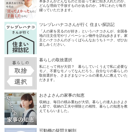
本多さんがどんなものと出会って家に招き入れたのか、
どんな理由で手放すものがあるのか、1年にわたり毎月
綴っていただきます。
ツレヅレハナコさんが行く 住まい探訪記
「人の家を見るのが好き」というハナコさんが、全国各
地の注文住宅やリノベーション物件を訪ね歩きます。家
主とハナコさんのざっくばらんなおうちトーク、ぜひお
楽しみください。
暮らしの取捨選択
私にとって何が大切？ 暮らしていくうえで私に必要な
モノ、不要なモノってなんだろう。自分なりの暮らしの
取捨選択を、さまざまなジャンルの著名人に教えていた
だきます。
おさよさんの家事の知恵
収納は、毎日の積み重ねが大切。暮らしの達人おさよさ
ん邸で、収納の工夫や掃除との相性、暮らしの知恵を教
えてもらいました。
可動棚の疑問大解剖