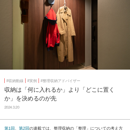
#収納動線
#実例
#整理収納アドバイザー
収納は「何に入れるか」より「どこに置く
か」を決めるのが先
2024.3.20
第1回
、
第2回
の連載では、整理収納の「整理」についての考え方