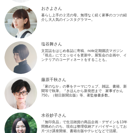
おさよさん
暮らし上手の２児の母。無理なく続く家事のコツの紹
介し大人気のインスタグラマー。
塩谷舞さん
文芸誌をはじめ各誌に寄稿、note定期購読マガジン
『視点』にてエッセイを更新中。展覧会の企画や、イ
ンテリアのコーディネートをすることも。
藤原千秋さん
「家のなか」の事をテーマにウェブ、雑誌、書籍、新
聞等で執筆。『きほんから新発想まで 家事ずかん
750』（朝日新聞出版）等、著監修書多数。
水谷妙子さん
「無印良品」で生活雑貨の商品企画・デザインを13年
間務めたのち、現在は整理収納アドバイザーとしてお
片づけ講座開催、書籍出版やテレビなどで活躍。