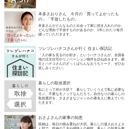
本多さおりさん 今月の「買ってよかったも
の」「手放したもの」
本多さんがどんなものと出会って家に招き入れたのか、
どんな理由で手放すものがあるのか、1年にわたり毎月
綴っていただきます。
ツレヅレハナコさんが行く 住まい探訪記
「人の家を見るのが好き」というハナコさんが、全国各
地の注文住宅やリノベーション物件を訪ね歩きます。家
主とハナコさんのざっくばらんなおうちトーク、ぜひお
楽しみください。
暮らしの取捨選択
私にとって何が大切？ 暮らしていくうえで私に必要な
モノ、不要なモノってなんだろう。自分なりの暮らしの
取捨選択を、さまざまなジャンルの著名人に教えていた
だきます。
おさよさんの家事の知恵
収納は、毎日の積み重ねが大切。暮らしの達人おさよさ
ん邸で、収納の工夫や掃除との相性、暮らしの知恵を教