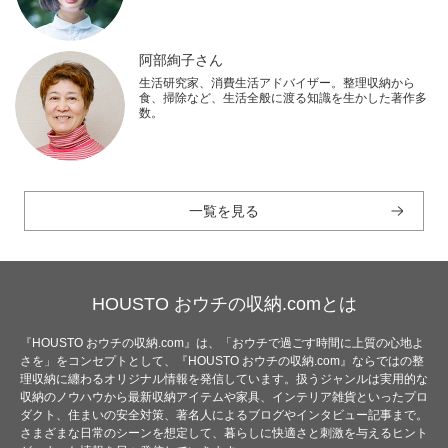
阿部絢子さん
生活研究家、消費生活アドバイザー。整理収納から
食、掃除など、生活全般に渡る知識を生かした著作多
数。
一覧を見る
HOUSTO おウチの収納.comとは
『HOUSTO おウチの収納.com』は、「おウチで過ごす時間に上質の心地よ
さを」をコンセプトとして、『HOUSTO おウチの収納.com』ならではの整
理収納に纏わるオリジナル情報を発信しています。扱うジャンルは実用的な
収納のノウハウから最新収納アイテムや家具、インテリア雑貨といったプロ
ダクト、住まいの安全対策、著名人によるブログやインタビュー記事まで。
さまざまな日常のシーンを想定して、暮らしに快適さと刺激を与えるヒント