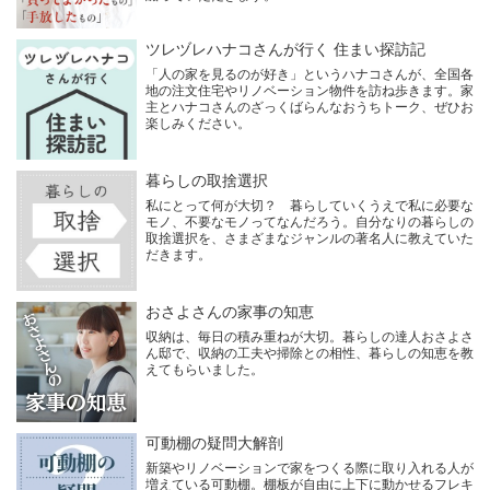
ツレヅレハナコさんが行く 住まい探訪記
「人の家を見るのが好き」というハナコさんが、全国各
地の注文住宅やリノベーション物件を訪ね歩きます。家
主とハナコさんのざっくばらんなおうちトーク、ぜひお
楽しみください。
暮らしの取捨選択
私にとって何が大切？ 暮らしていくうえで私に必要な
モノ、不要なモノってなんだろう。自分なりの暮らしの
取捨選択を、さまざまなジャンルの著名人に教えていた
だきます。
おさよさんの家事の知恵
収納は、毎日の積み重ねが大切。暮らしの達人おさよさ
ん邸で、収納の工夫や掃除との相性、暮らしの知恵を教
えてもらいました。
可動棚の疑問大解剖
新築やリノベーションで家をつくる際に取り入れる人が
増えている可動棚。棚板が自由に上下に動かせるフレキ