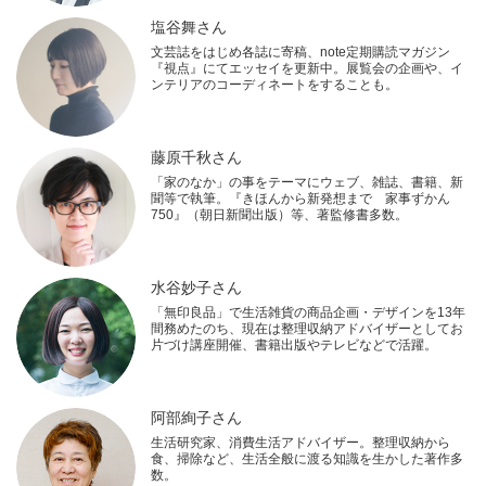
塩谷舞さん
文芸誌をはじめ各誌に寄稿、note定期購読マガジン
『視点』にてエッセイを更新中。展覧会の企画や、イ
ンテリアのコーディネートをすることも。
藤原千秋さん
「家のなか」の事をテーマにウェブ、雑誌、書籍、新
聞等で執筆。『きほんから新発想まで 家事ずかん
750』（朝日新聞出版）等、著監修書多数。
水谷妙子さん
「無印良品」で生活雑貨の商品企画・デザインを13年
間務めたのち、現在は整理収納アドバイザーとしてお
片づけ講座開催、書籍出版やテレビなどで活躍。
阿部絢子さん
生活研究家、消費生活アドバイザー。整理収納から
食、掃除など、生活全般に渡る知識を生かした著作多
数。