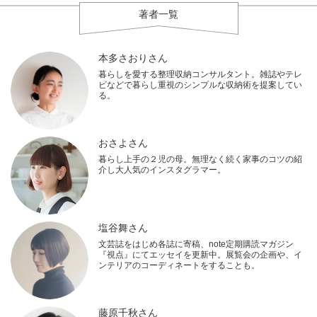
著者一覧
本多さおりさん
暮らしを愛する整理収納コンサルタント。雑誌やテレ
ビなどで暮らし重視のシンプルな収納術を提案してい
る。
おさよさん
暮らし上手の２児の母。無理なく続く家事のコツの紹
介し大人気のインスタグラマー。
塩谷舞さん
文芸誌をはじめ各誌に寄稿、note定期購読マガジン
『視点』にてエッセイを更新中。展覧会の企画や、イ
ンテリアのコーディネートをすることも。
藤原千秋さん