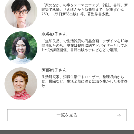
「家のなか」の事をテーマにウェブ、雑誌、書籍、新
聞等で執筆。『きほんから新発想まで 家事ずかん
750』（朝日新聞出版）等、著監修書多数。
水谷妙子さん
「無印良品」で生活雑貨の商品企画・デザインを13年
間務めたのち、現在は整理収納アドバイザーとしてお
片づけ講座開催、書籍出版やテレビなどで活躍。
阿部絢子さん
生活研究家、消費生活アドバイザー。整理収納から
食、掃除など、生活全般に渡る知識を生かした著作多
数。
一覧を見る