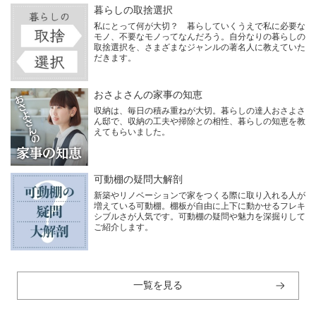
暮らしの取捨選択
私にとって何が大切？ 暮らしていくうえで私に必要な
モノ、不要なモノってなんだろう。自分なりの暮らしの
取捨選択を、さまざまなジャンルの著名人に教えていた
だきます。
おさよさんの家事の知恵
収納は、毎日の積み重ねが大切。暮らしの達人おさよさ
ん邸で、収納の工夫や掃除との相性、暮らしの知恵を教
えてもらいました。
可動棚の疑問大解剖
新築やリノベーションで家をつくる際に取り入れる人が
増えている可動棚。棚板が自由に上下に動かせるフレキ
シブルさが人気です。可動棚の疑問や魅力を深掘りして
ご紹介します。
一覧を見る