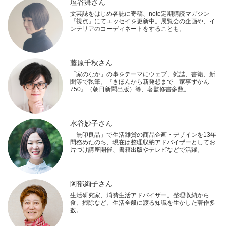
塩谷舞さん
文芸誌をはじめ各誌に寄稿、note定期購読マガジン
『視点』にてエッセイを更新中。展覧会の企画や、イ
ンテリアのコーディネートをすることも。
藤原千秋さん
「家のなか」の事をテーマにウェブ、雑誌、書籍、新
聞等で執筆。『きほんから新発想まで 家事ずかん
750』（朝日新聞出版）等、著監修書多数。
水谷妙子さん
「無印良品」で生活雑貨の商品企画・デザインを13年
間務めたのち、現在は整理収納アドバイザーとしてお
片づけ講座開催、書籍出版やテレビなどで活躍。
阿部絢子さん
生活研究家、消費生活アドバイザー。整理収納から
食、掃除など、生活全般に渡る知識を生かした著作多
数。