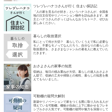
ツレヅレハナコさんが行く 住まい探訪記
「人の家を見るのが好き」というハナコさんが、全国各
地の注文住宅やリノベーション物件を訪ね歩きます。家
主とハナコさんのざっくばらんなおうちトーク、ぜひお
楽しみください。
暮らしの取捨選択
私にとって何が大切？ 暮らしていくうえで私に必要な
モノ、不要なモノってなんだろう。自分なりの暮らしの
取捨選択を、さまざまなジャンルの著名人に教えていた
だきます。
おさよさんの家事の知恵
収納は、毎日の積み重ねが大切。暮らしの達人おさよさ
ん邸で、収納の工夫や掃除との相性、暮らしの知恵を教
えてもらいました。
可動棚の疑問大解剖
新築やリノベーションで家をつくる際に取り入れる人が
増えている可動棚。棚板が自由に上下に動かせるフレキ
シブルさが人気です。可動棚の疑問や魅力を深掘りして