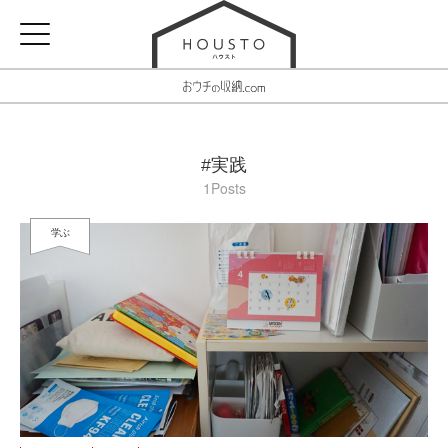
#実践
1Posts
学ぶ