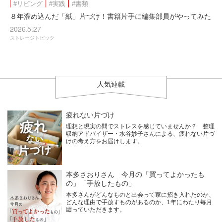
#リビング
#実践
#書類
８年溜め込んだ「紙」片づけ！書籍片手に編集部員がやってみた
2026.5.27
ストレージトピック
人気連載
疲れない片づけ
理想と現実の間でストレスを感じていませんか？ 整理
収納アドバイザー・水谷妙子さんによる、疲れない片づ
けの考え方をお届けします。
本多さおりさん 今月の「買ってよかったも
の」「手放したもの」
本多さんがどんなものと出会って家に招き入れたのか、
どんな理由で手放すものがあるのか、1年にわたり毎月
綴っていただきます。