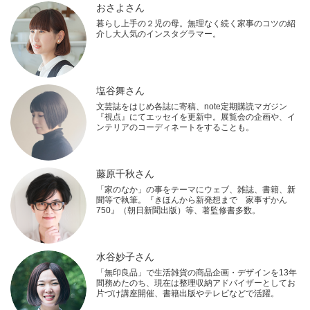
おさよさん
暮らし上手の２児の母。無理なく続く家事のコツの紹
介し大人気のインスタグラマー。
塩谷舞さん
文芸誌をはじめ各誌に寄稿、note定期購読マガジン
『視点』にてエッセイを更新中。展覧会の企画や、イ
ンテリアのコーディネートをすることも。
藤原千秋さん
「家のなか」の事をテーマにウェブ、雑誌、書籍、新
聞等で執筆。『きほんから新発想まで 家事ずかん
750』（朝日新聞出版）等、著監修書多数。
水谷妙子さん
「無印良品」で生活雑貨の商品企画・デザインを13年
間務めたのち、現在は整理収納アドバイザーとしてお
片づけ講座開催、書籍出版やテレビなどで活躍。