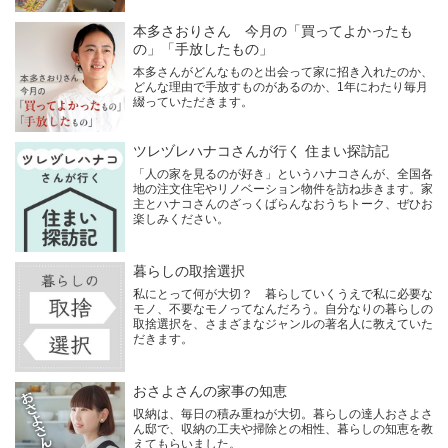
本多さおりさん 今月の「買ってよかったも
の」「手放したもの」
本多さんがどんなものと出会って家に招き入れたのか、
どんな理由で手放すものがあるのか、1年にわたり毎月
綴っていただきます。
ツレヅレハナコさんが行く 住まい探訪記
「人の家を見るのが好き」というハナコさんが、全国各
地の注文住宅やリノベーション物件を訪ね歩きます。家
主とハナコさんのざっくばらんなおうちトーク、ぜひお
楽しみください。
暮らしの取捨選択
私にとって何が大切？ 暮らしていくうえで私に必要な
モノ、不要なモノってなんだろう。自分なりの暮らしの
取捨選択を、さまざまなジャンルの著名人に教えていた
だきます。
おさよさんの家事の知恵
収納は、毎日の積み重ねが大切。暮らしの達人おさよさ
ん邸で、収納の工夫や掃除との相性、暮らしの知恵を教
えてもらいました。