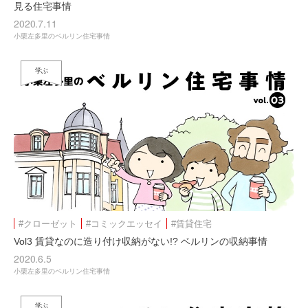
見る住宅事情
2020.7.11
小栗左多里のベルリン住宅事情
学ぶ
#クローゼット
#コミックエッセイ
#賃貸住宅
Vol3 賃貸なのに造り付け収納がない!? ベルリンの収納事情
2020.6.5
小栗左多里のベルリン住宅事情
学ぶ