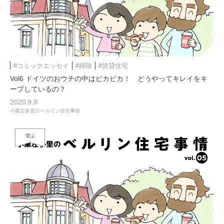
#コミックエッセイ
#掃除
#賃貸住宅
Vol6 ドイツのおウチの中はピカピカ！ どうやってキレイをキ
ープしているの？
2020.9.9
小栗左多里のベルリン住宅事情
学ぶ