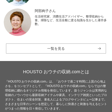
阿部絢子さん
生活研究家、消費生活アドバイザー。整理収納から
食、掃除など、生活全般に渡る知識を生かした著作多
数。
一覧を見る
HOUSTO おウチの収納.comとは
『HOUSTO おウチの収納.com』は、「おウチで過ごす時間に上質の心地よ
さを」をコンセプトとして、『HOUSTO おウチの収納.com』ならではの整
理収納に纏わるオリジナル情報を発信しています。扱うジャンルは実用的な
収納のノウハウから最新収納アイテムや家具、インテリア雑貨といったプロ
ダクト、住まいの安全対策、著名人によるブログやインタビュー記事まで。
さまざまな日常のシーンを想定して、暮らしに快適さと刺激を与えるヒント
がつまった情報を日々発信していきます。