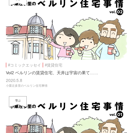
#コミックエッセイ
#賃貸住宅
Vol2 ベルリンの賃貸住宅、天井は宇宙の果て……
2020.5.8
小栗左多里のベルリン住宅事情
学ぶ