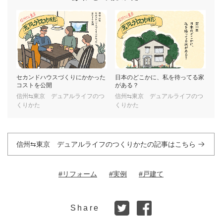
セカンドハウスづくりにかかった
日本のどこかに、私を待ってる家
コストを公開
がある？
信州⇆東京 デュアルライフのつ
信州⇆東京 デュアルライフのつ
くりかた
くりかた
信州⇆東京 デュアルライフのつくりかたの記事はこちら
#リフォーム
#実例
#戸建て
Share