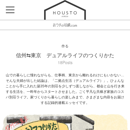
作る
信州⇆東京 デュアルライフのつくりかた
18Posts
山での暮らしに憧れながらも、仕事柄、東京から離れるわけにもいかない…
そんな夫婦が出した結論は、「二拠点生活（デュアルライフ）」。ひょんな
ことから手に入れた築35年の別荘を少しずつ直しながら、都会と山を行き来
する生活を、一昨年からスタートさせました。ごく平凡な共稼ぎ家族のコス
パ別荘ライフ。家づくりから暮らしの楽しみまで、さまざまな内容をお届け
する記録的連載エッセイです。