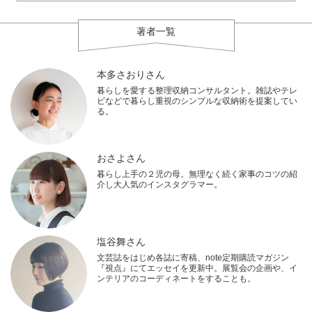
著者一覧
本多さおりさん
暮らしを愛する整理収納コンサルタント。雑誌やテレ
ビなどで暮らし重視のシンプルな収納術を提案してい
る。
おさよさん
暮らし上手の２児の母。無理なく続く家事のコツの紹
介し大人気のインスタグラマー。
塩谷舞さん
文芸誌をはじめ各誌に寄稿、note定期購読マガジン
『視点』にてエッセイを更新中。展覧会の企画や、イ
ンテリアのコーディネートをすることも。