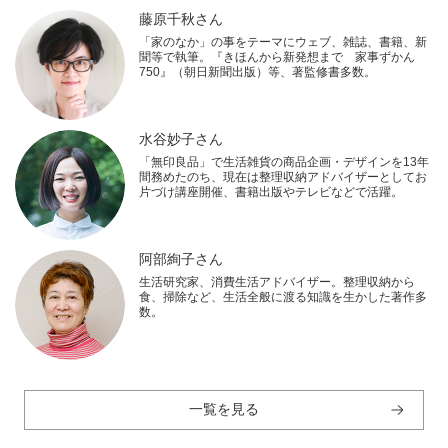
藤原千秋さん
「家のなか」の事をテーマにウェブ、雑誌、書籍、新
聞等で執筆。『きほんから新発想まで 家事ずかん
750』（朝日新聞出版）等、著監修書多数。
水谷妙子さん
「無印良品」で生活雑貨の商品企画・デザインを13年
間務めたのち、現在は整理収納アドバイザーとしてお
片づけ講座開催、書籍出版やテレビなどで活躍。
阿部絢子さん
生活研究家、消費生活アドバイザー。整理収納から
食、掃除など、生活全般に渡る知識を生かした著作多
数。
一覧を見る