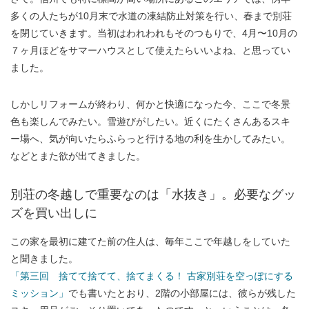
多くの人たちが10月末で水道の凍結防止対策を行い、春まで別荘
を閉じていきます。当初はわれわれもそのつもりで、4月〜10月の
７ヶ月ほどをサマーハウスとして使えたらいいよね、と思ってい
ました。
しかしリフォームが終わり、何かと快適になった今、ここで冬景
色も楽しんでみたい。雪遊びがしたい。近くにたくさんあるスキ
ー場へ、気が向いたらふらっと行ける地の利を生かしてみたい。
などとまた欲が出てきました。
別荘の冬越しで重要なのは「水抜き」。必要なグッ
ズを買い出しに
この家を最初に建てた前の住人は、毎年ここで年越しをしていた
と聞きました。
「第三回 捨てて捨てて、捨てまくる！ 古家別荘を空っぽにする
ミッション」
でも書いたとおり、2階の小部屋には、彼らが残した