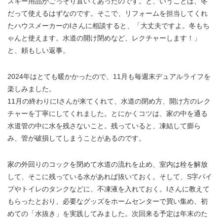
スキー用品がごっそり置いてあったのです。と、いうことは、冬
だって使えるはずなのです。そこで、リフォームを担当してくれ
たハウスメーカーのIさんに相談すると、「大丈夫ですよ。冬もち
ゃんと使えます。水道の開け閉めなど、レクチャーします！」
と、頼もしい返事。
2024年はとても暖かかったので、11月も毎週末デュアルライフを
楽しみました。
11月の終わりにIさんが来てくれて、水道の閉め方、開け方のレク
チャーを丁寧にしてくれました。とにかくコツは、家の中を通る
水道管の中に水を残さないこと。残っていると、凍結して膨ら
み、管が破損してしまうことがあるのです。
家の外回りのコックを閉めて水道の流れを止め、室内は栓を解放
して、そこに残っている水があれば抜いておく。そして、S字パイ
プやトイレのタンクなどに、不凍液を入れておく。Iさんに教えて
もらったとおり、必要なグッズをホームセンターで買い集め、初
めての「水抜き」を実践してみました。次回来る予定は年末のた