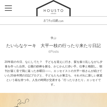
学ぶ
たいらなケーキ 大平一枝の行ったり来たり日記
6Posts
20年前の今日、なにしてた？ 子どもを迎えに行き、髪を振り乱しながら夕
食を作った台所。公園の鉄棒を握る、かじかんだ赤い手。仕事と格闘し、朝
刊が届く音で我に返った水曜日――。エッセイストの大平一枝さんが続けて
いた20余年間の日記ブログと、子どもたちが巣立ち、それぞれに新しい家庭
という箱を持つ今。人生の時間が交差する「行ったりきたり」エッセイで
す。