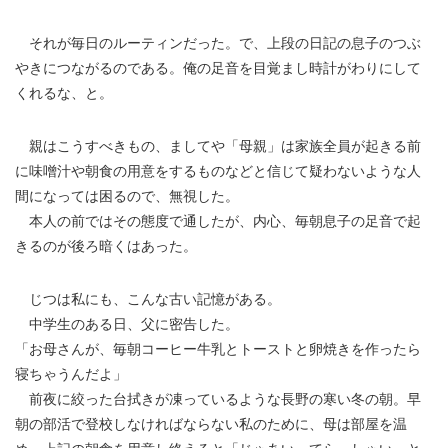
それが毎日のルーティンだった。で、上段の日記の息子のつぶ
やきにつながるのである。俺の足音を目覚まし時計がわりにして
くれるな、と。
親はこうすべきもの、ましてや「母親」は家族全員が起きる前
に味噌汁や朝食の用意をするものなどと信じて疑わないような人
間になっては困るので、無視した。
本人の前ではその態度で通したが、内心、毎朝息子の足音で起
きるのが後ろ暗くはあった。
じつは私にも、こんな古い記憶がある。
中学生のある日、父に密告した。
「お母さんが、毎朝コーヒー牛乳とトーストと卵焼きを作ったら
寝ちゃうんだよ」
前夜に絞った台拭きが凍っているような長野の寒い冬の朝。早
朝の部活で登校しなければならない私のために、母は部屋を温