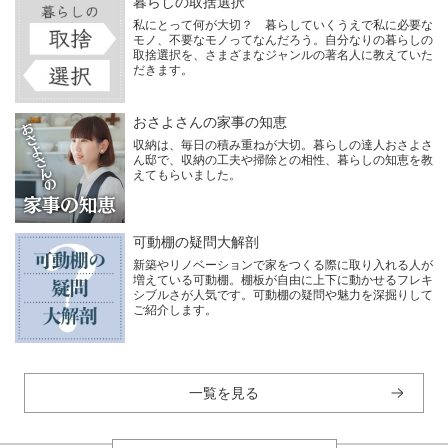
暮らしの取捨選択
私にとって何が大切？ 暮らしていくうえで私に必要な
モノ、不要なモノってなんだろう。自分なりの暮らしの
取捨選択を、さまざまなジャンルの著名人に教えていた
だきます。
おさよさんの家事の知恵
収納は、毎日の積み重ねが大切。暮らしの達人おさよさ
ん邸で、収納の工夫や掃除との相性、暮らしの知恵を教
えてもらいました。
可動棚の疑問大解剖
新築やリノベーションで家をつくる際に取り入れる人が
増えている可動棚。棚板が自由に上下に動かせるフレキ
シブルさが人気です。可動棚の疑問や魅力を深掘りして
ご紹介します。
一覧を見る