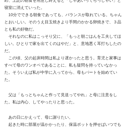
め、上記の朝食を用意し終えると「じゃあいってらっしゃい」と
寝室に消えていった。
10分でできる朝食であっても、バランスが取れている。ちゃん
とおいしい。そのうえ目玉焼きより手間のかかる卵焼きで、３品
とも私の好物だ。
それなのに私はこっそり父に、「もっと朝ごはんを工夫してほ
しい。ひとりで家を出てくのはやだ」と、意地悪く耳打ちしたの
だ。
この頃、父の起床時間は私より遅かったと思う。育児と家事は
すべて母のワンオペであることに、私も疑問を持っていなかっ
た。そういえば私が中学に入ってから、母もパートを始めてい
た。
父は「もっとちゃんと作って見送ってやれ」と母に注意をし
た。私は内心、してやったりと思った。
あの日にかえって、母に謝りたい。
起きた時に部屋が温かかったり、保温ポットを押せばいつでも