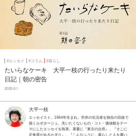
#エッセイ
#コラム
#暮らし
たいらなケーキ 大平一枝の行ったり来たり
日記｜朝の密告
2026.6.1
大平一枝
エッセイスト。1964年生まれ。市井の生活者を独自の目線で
描くルポタージュ、失いたくないもの・コト・価値観をテー
マにしたエッセイを執筆。著書に『東京の台所』、『そこに
定食屋があるかぎり』、『こんなふうに、暮らしと人を書い