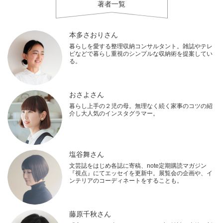
著者一覧
本多さおりさん
暮らしを愛する整理収納コンサルタント。雑誌やテレ
ビなどで暮らし重視のシンプルな収納術を提案してい
る。
おさよさん
暮らし上手の２児の母。無理なく続く家事のコツの紹
介し大人気のインスタグラマー。
塩谷舞さん
文芸誌をはじめ各誌に寄稿、note定期購読マガジン
『視点』にてエッセイを更新中。展覧会の企画や、イ
ンテリアのコーディネートをすることも。
藤原千秋さん