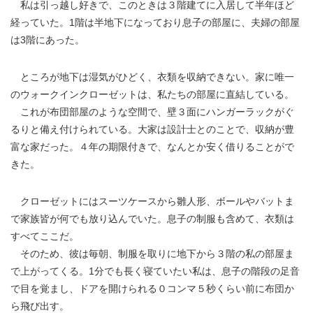
私は引っ越し好きで、このときは３階建てに入居して半年ほど
経っていた。1階は半地下になっており息子の部屋に、夫婦の部屋
は3階にあった。
ところが地下は湿気がひどく、衣類を収納できない。家に唯一
のウォークインクローゼットは、私たちの部屋に直結している。
これが布団部屋のような空間で、壁３面にハンガーラックがぐ
るりと備え付けられている。大家は設計士とのことで、収納が豊
富な家だった。４年の期限付きで、なんとか安く借りることがで
きた。
クローゼットにはスーツケースから雛人形、ボールやバットま
で家族皆が何でも放り込んでいた。息子の制服も含めて、衣類は
すべてここだ。
そのため、彼は毎朝、制服を取りに地下から３階の私の部屋ま
で上がってくる。1分でも長く寝ていたい私は、息子の階段の足音
で目を覚まし、ドアを開けられる０コンマ５秒くらい前に布団か
ら飛び出す。