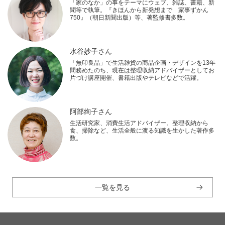
「家のなか」の事をテーマにウェブ、雑誌、書籍、新
聞等で執筆。『きほんから新発想まで 家事ずかん
750』（朝日新聞出版）等、著監修書多数。
水谷妙子さん
「無印良品」で生活雑貨の商品企画・デザインを13年
間務めたのち、現在は整理収納アドバイザーとしてお
片づけ講座開催、書籍出版やテレビなどで活躍。
阿部絢子さん
生活研究家、消費生活アドバイザー。整理収納から
食、掃除など、生活全般に渡る知識を生かした著作多
数。
一覧を見る