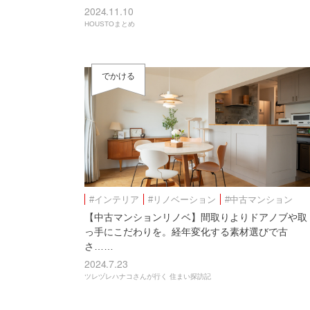
2024.11.10
HOUSTOまとめ
でかける
#インテリア
#リノベーション
#中古マンション
【中古マンションリノベ】間取りよりドアノブや取
っ手にこだわりを。経年変化する素材選びで古
さ……
2024.7.23
ツレヅレハナコさんが行く 住まい探訪記