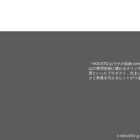
『HOUSTO おウチの収納.
はの整理収納に纏わるオリジ
貨といったプロダクト、住ま
さと刺激を与えるヒントがつ
© HOUST