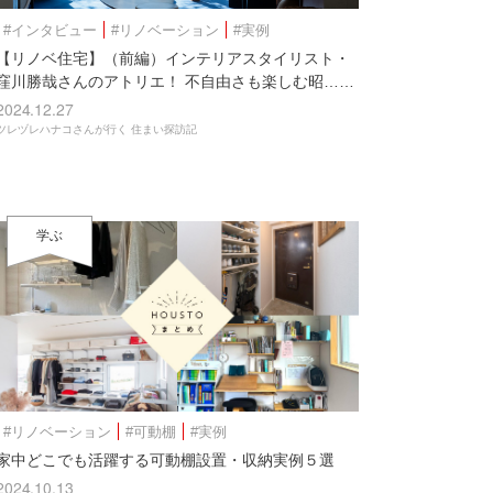
#インタビュー
#リノベーション
#実例
【リノベ住宅】（前編）インテリアスタイリスト・
窪川勝哉さんのアトリエ！ 不自由さも楽しむ昭……
2024.12.27
ツレヅレハナコさんが行く 住まい探訪記
学ぶ
#リノベーション
#可動棚
#実例
家中どこでも活躍する可動棚設置・収納実例５選
2024.10.13