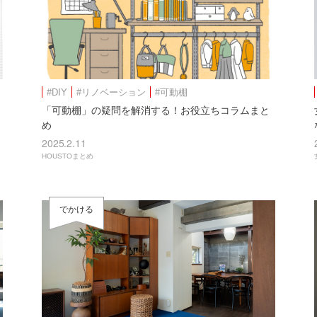
#DIY
#リノベーション
#可動棚
「可動棚」の疑問を解消する！お役立ちコラムまと
め
2025.2.11
HOUSTOまとめ
でかける