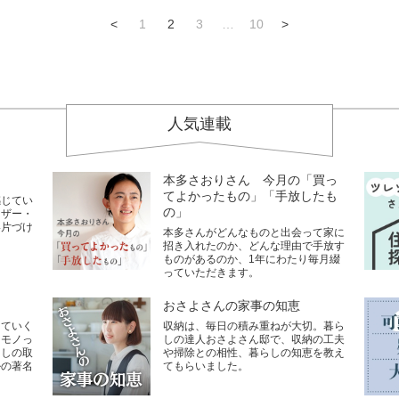
<
1
2
3
…
10
>
人気連載
本多さおりさん 今月の「買っ
てよかったもの」「手放したも
感じてい
の」
イザー・
い片づけ
本多さんがどんなものと出会って家に
招き入れたのか、どんな理由で手放す
ものがあるのか、1年にわたり毎月綴
っていただきます。
おさよさんの家事の知恵
していく
収納は、毎日の積み重ねが大切。暮ら
なモノっ
しの達人おさよさん邸で、収納の工夫
らしの取
や掃除との相性、暮らしの知恵を教え
ルの著名
てもらいました。