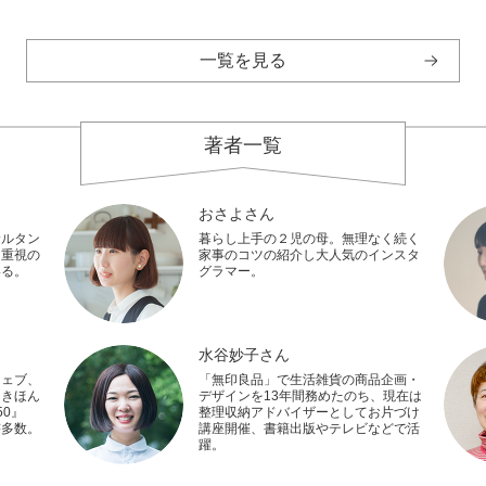
一覧を見る
著者一覧
おさよさん
サルタン
暮らし上手の２児の母。無理なく続く
し重視の
家事のコツの紹介し大人気のインスタ
いる。
グラマー。
水谷妙子さん
ウェブ、
「無印良品」で生活雑貨の商品企画・
『きほん
デザインを13年間務めたのち、現在は
0』
整理収納アドバイザーとしてお片づけ
書多数。
講座開催、書籍出版やテレビなどで活
躍。