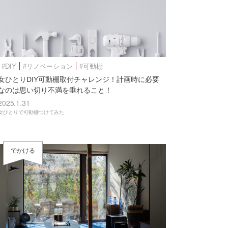
#DIY
#リノベーション
#可動棚
女ひとりDIY可動棚取付チャレンジ！計画時に必要
なのは思い切り不満を垂れること！
2025.1.31
女ひとりで可動棚つけてみた
でかける