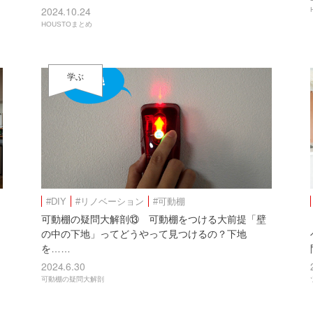
2024.10.24
HOUSTOまとめ
学ぶ
#DIY
#リノベーション
#可動棚
可動棚の疑問大解剖⑬ 可動棚をつける大前提「壁
の中の下地」ってどうやって見つけるの？下地
を……
2024.6.30
可動棚の疑問大解剖