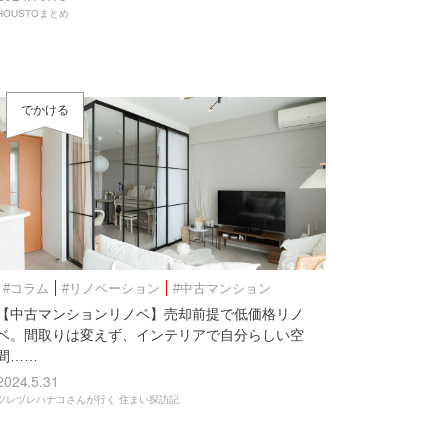
HOUSTOまとめ
でかける
#コラム
#リノベーション
#中古マンション
【中古マンションリノベ】売却前提で低価格リノ
ベ。間取りは変えず、インテリアで自分らしい空
間……
2024.5.31
ツレヅレハナコさんが行く 住まい探訪記