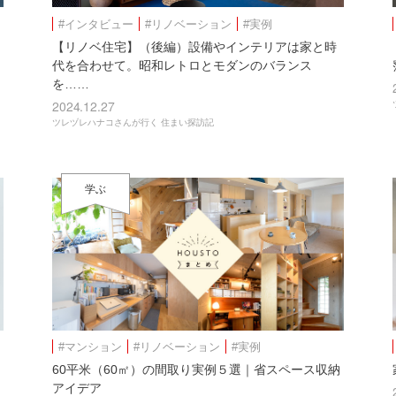
#インタビュー
#リノベーション
#実例
【リノベ住宅】（後編）設備やインテリアは家と時
代を合わせて。昭和レトロとモダンのバランス
を……
2024.12.27
ツレヅレハナコさんが行く 住まい探訪記
学ぶ
#マンション
#リノベーション
#実例
60平米（60㎡）の間取り実例５選｜省スペース収納
アイデア