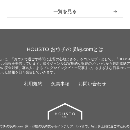
一覧を見る
HOUSTO おウチの収納.comとは
com』は、「おウチで過ごす時間に上質の心地よさを」をコンセプトとして、『HOUST
ナル情報を発信しています。扱うジャンルは実用的な収納のノウハウから最新収納ア
いの安全対策、著名人によるブログやインタビュー記事まで。さまざまな日常のシー
まった情報を日々発信していきます。
利用規約
免責事項
お問い合わせ
O おウチの収納.com | 家・部屋の収納技からインテリア、DIYまで。毎日を上質に過ごすため