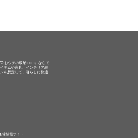
O おウチの収納.com』ならで
イテムや家具、インテリア雑
ンを想定して、暮らしに快適
のお家情報サイト