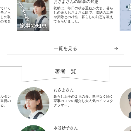
おさよさんの家事の知恵
していく
収納は、毎日の積み重ねが大切。暮ら
なモノっ
しの達人おさよさん邸で、収納の工夫
らしの取
や掃除との相性、暮らしの知恵を教え
ルの著名
てもらいました。
一覧を見る
著者一覧
おさよさん
サルタン
暮らし上手の２児の母。無理なく続く
し重視の
家事のコツの紹介し大人気のインスタ
いる。
グラマー。
水谷妙子さん