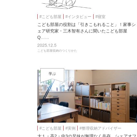
#こども部屋
#インタビュー
#寝室
こども部屋の役割は「引きこもれること」！家事シ
ェア研究家・三木智有さんに聞いたこども部屋
Q……
2025.12.5
こども部屋収納のつくりかた
学ぶ
#こども部屋
#実例
#整理収納アドバイザー
大１・高2・中3の兄妹が無理なく共存。シェアオフ