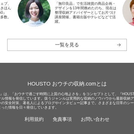
ウェブ、
「無印良品」で生活雑貨の商品企画・
『きほん
デザインを13年間務めたのち、現在は
0』
整理収納アドバイザーとしてお片づけ
書多数。
講座開催、書籍出版やテレビなどで活
躍。
一覧を見る
HOUSTO おウチの収納.comとは
com』は、「おウチで過ごす時間に上質の心地よさを」をコンセプトとして、『HOUST
ナル情報を発信しています。扱うジャンルは実用的な収納のノウハウから最新収納ア
いの安全対策、著名人によるブログやインタビュー記事まで。さまざまな日常のシー
まった情報を日々発信していきます。
利用規約
免責事項
お問い合わせ