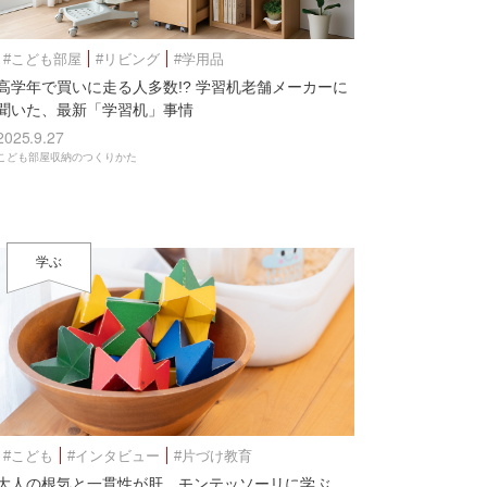
#こども部屋
#リビング
#学用品
高学年で買いに走る人多数!? 学習机老舗メーカーに
聞いた、最新「学習机」事情
2025.9.27
こども部屋収納のつくりかた
学ぶ
#こども
#インタビュー
#片づけ教育
大人の根気と一貫性が肝。モンテッソーリに学ぶ、