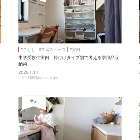
#こども
#学習スペース
#実例
中学受験生実例 片付けタイプ別で考える学用品収
納術
2026.1.14
こども部屋収納のつくりかた
学ぶ