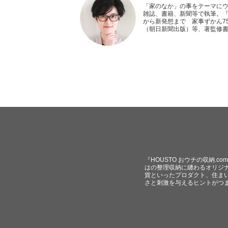
「家のなか」の事をテーマに
雑誌、書籍、新聞等で執筆。
から新発想まで 家事ずかん75
（朝日新聞出版）等、著監修
『HOUSTO おウチの収納.
はの整理収納に纏わるオリジ
貨といったプロダクト、住ま
さと刺激を与えるヒントがつ