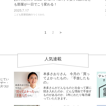
も部屋が一日でこう変わる！
2025.7.17
こども部屋収納のつくりかた
1
2
>
人気連載
本多さおりさん 今月の「買っ
てよかったもの」「手放したも
感じてい
の」
イザー・
い片づけ
本多さんがどんなものと出会って家に
招き入れたのか、どんな理由で手放す
ものがあるのか、1年にわたり毎月綴
っていただきます。