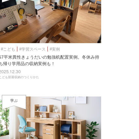
#こども
#学習スペース
#実例
67平米異性きょうだいの勉強机配置実例。冬休み持
ち帰り学用品の収納実例も！
2025.12.30
こども部屋収納のつくりかた
学ぶ