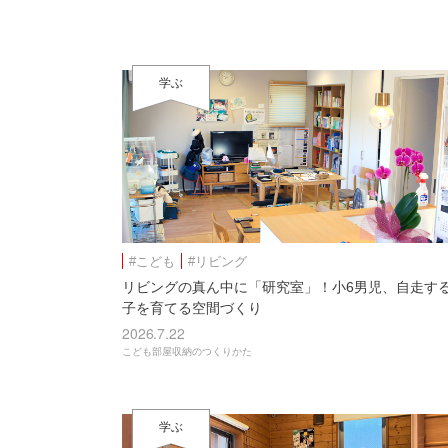
学ぶ
#こども
#リビング
リビングの真ん中に「研究室」！小6男児、自走す
子を育てる空間づくり
2026.7.22
こども部屋収納のつくりかた
学ぶ