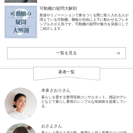
可動棚の疑問大解剖
新築やリノベーションで家をつくる際に取り入れる人が
増えている可動棚。棚板が自由に上下に動かせるフレキ
シブルさが人気です。可動棚の疑問や魅力を深掘りして
ご紹介します。
一覧を見る
著者一覧
本多さおりさん
暮らしを愛する整理収納コンサルタント。雑誌やテレ
ビなどで暮らし重視のシンプルな収納術を提案してい
る。
おさよさん
暮らし上手の２児の母。無理なく続く家事のコツの紹