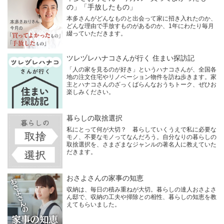
の」「手放したもの」
本多さんがどんなものと出会って家に招き入れたのか、
どんな理由で手放すものがあるのか、1年にわたり毎月
綴っていただきます。
ツレヅレハナコさんが行く 住まい探訪記
「人の家を見るのが好き」というハナコさんが、全国各
地の注文住宅やリノベーション物件を訪ね歩きます。家
主とハナコさんのざっくばらんなおうちトーク、ぜひお
楽しみください。
暮らしの取捨選択
私にとって何が大切？ 暮らしていくうえで私に必要な
モノ、不要なモノってなんだろう。自分なりの暮らしの
取捨選択を、さまざまなジャンルの著名人に教えていた
だきます。
おさよさんの家事の知恵
収納は、毎日の積み重ねが大切。暮らしの達人おさよさ
ん邸で、収納の工夫や掃除との相性、暮らしの知恵を教
えてもらいました。