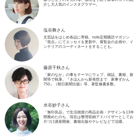
介し大人気のインスタグラマー。
塩谷舞さん
文芸誌をはじめ各誌に寄稿、note定期購読マガジン
『視点』にてエッセイを更新中。展覧会の企画や、イ
ンテリアのコーディネートをすることも。
藤原千秋さん
「家のなか」の事をテーマにウェブ、雑誌、書籍、新
聞等で執筆。『きほんから新発想まで 家事ずかん
750』（朝日新聞出版）等、著監修書多数。
水谷妙子さん
「無印良品」で生活雑貨の商品企画・デザインを13年
間務めたのち、現在は整理収納アドバイザーとしてお
片づけ講座開催、書籍出版やテレビなどで活躍。