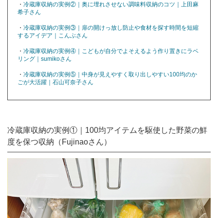
・
冷蔵庫収納の実例②｜奥に埋れさせない調味料収納のコツ｜上田麻
希子さん
・
冷蔵庫収納の実例③｜扉の開けっ放し防止や食材を探す時間を短縮
するアイデア｜こんぶさん
・
冷蔵庫収納の実例④｜こどもが自分でよそえるよう作り置きにラベ
リング｜sumikoさん
・
冷蔵庫収納の実例⑤｜中身が見えやすく取り出しやすい100均のか
ごが大活躍｜石山可奈子さん
冷蔵庫収納の実例①｜100均アイテムを駆使した野菜の鮮
度を保つ収納（Fujinaoさん）