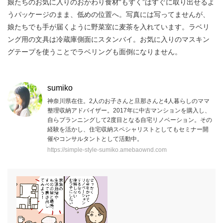
娘たちのお気に入りのおかわり食材“もずく”はすぐに取り出せるよ
うパッケージのまま、低めの位置へ。写真には写ってませんが、
娘たちでも手が届くように野菜室に麦茶を入れています。ラベリ
ング用の文具は冷蔵庫側面にスタンバイ。お気に入りのマスキン
グテープを使うことでラベリングも面倒になりません。
sumiko
神奈川県在住。2人のお子さんと旦那さんと4人暮らしのママ
整理収納アドバイザー。2017年に中古マンションを購入し、
自らプランニングして2度目となる自宅リノベーション。その
経験を活かし、住宅収納スペシャリストとしてもセミナー開
催やコンサルタントとして活動中。
https://simple-style-sumiko.amebaownd.com